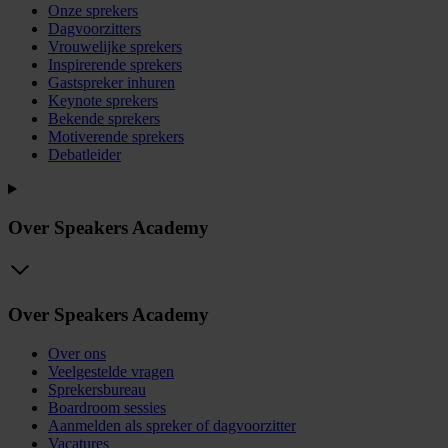
Onze sprekers
Dagvoorzitters
Vrouwelijke sprekers
Inspirerende sprekers
Gastspreker inhuren
Keynote sprekers
Bekende sprekers
Motiverende sprekers
Debatleider
Over Speakers Academy
Over Speakers Academy
Over ons
Veelgestelde vragen
Sprekersbureau
Boardroom sessies
Aanmelden als spreker of dagvoorzitter
Vacatures