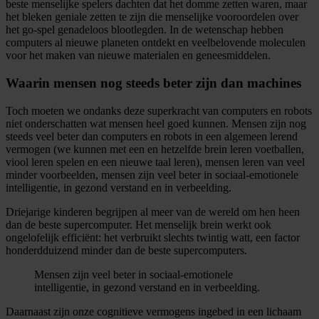
beste menselijke spelers dachten dat het domme zetten waren, maar
het bleken geniale zetten te zijn die menselijke vooroordelen over
het go-spel genadeloos blootlegden. In de wetenschap hebben
computers al nieuwe planeten ontdekt en veelbelovende moleculen
voor het maken van nieuwe materialen en geneesmiddelen.
Waarin mensen nog steeds beter zijn dan machines
Toch moeten we ondanks deze superkracht van computers en robots
niet onderschatten wat mensen heel goed kunnen. Mensen zijn nog
steeds veel beter dan computers en robots in een algemeen lerend
vermogen (we kunnen met een en hetzelfde brein leren voetballen,
viool leren spelen en een nieuwe taal leren), mensen leren van veel
minder voorbeelden, mensen zijn veel beter in sociaal-emotionele
intelligentie, in gezond verstand en in verbeelding.
Driejarige kinderen begrijpen al meer van de wereld om hen heen
dan de beste supercomputer. Het menselijk brein werkt ook
ongelofelijk efficiënt: het verbruikt slechts twintig watt, een factor
honderdduizend minder dan de beste supercomputers.
Mensen zijn veel beter in sociaal-emotionele
intelligentie, in gezond verstand en in verbeelding.
Daarnaast zijn onze cognitieve vermogens ingebed in een lichaam