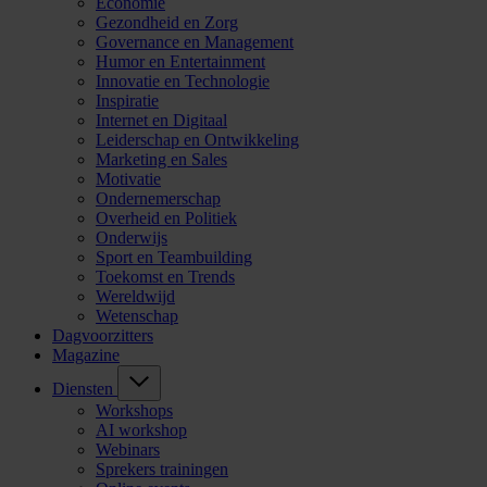
Economie
Gezondheid en Zorg
Governance en Management
Humor en Entertainment
Innovatie en Technologie
Inspiratie
Internet en Digitaal
Leiderschap en Ontwikkeling
Marketing en Sales
Motivatie
Ondernemerschap
Overheid en Politiek
Onderwijs
Sport en Teambuilding
Toekomst en Trends
Wereldwijd
Wetenschap
Dagvoorzitters
Magazine
Diensten
Workshops
AI workshop
Webinars
Sprekers trainingen