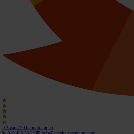
9.2
van 770 beoordelingen
010 433 33 22
info@speakersacademy.com