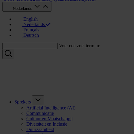
Nederlands
English
Nederlands
Français
Deutsch
Voer een zoekterm in:
Sprekers
Artificial Intelligence (AI)
Communicatie
Cultuur en Maatschappij
Diversiteit en Inclusie
Duurzaamheid