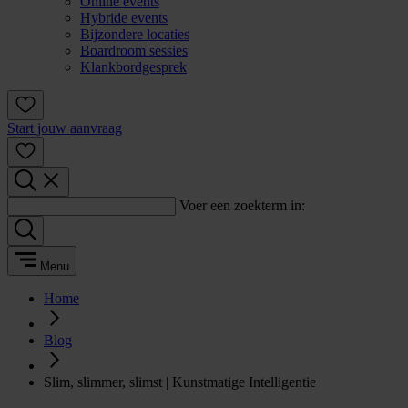
Online events
Hybride events
Bijzondere locaties
Boardroom sessies
Klankbordgesprek
Start jouw aanvraag
Voer een zoekterm in:
Menu
Home
Blog
Slim, slimmer, slimst | Kunstmatige Intelligentie