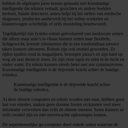
hebben de afgelopen jaren kennis gemaakt met kunstmatige
intelligentie die teksten vertaalt, gezichten en andere beelden
herkent, fraude detecteert, artsen helpt bij het stellen van medische
diagnoses, producten aanbeveelt bij het online-winkelen en
klantenvragen schriftelijk of zelfs mondeling beantwoordt.
Tegelijkertijd zijn fysieke robots geëvolueerd van loodzware armen
die alleen maar auto’s in elkaar kunnen zetten naar flexibele,
lichtgewicht, lerende robotarmen die in een handomdraai nieuwe
taken kunnen uitvoeren. Robots zijn ook mobiel geworden. Ze
rijden spullen rond in magazijnen, bezorgen pizza’s en zijn hard op
weg als taxi dienst te doen. Ze zijn onze ogen en oren in de lucht en
onder water. En robots kunnen steeds beter met ons communiceren.
Kunstmatige intelligentie is de drijvende kracht achter de huidige
robotica.
Kunstmatige intelligentie is de drijvende kracht achter
de huidige robotica.
Al deze slimme computers en robots worden niet moe, hebben geen
last van emoties, maken geen domme fouten en kunnen veel meer
informatie verwerken dan zelfs de slimste mensen. Soms kunnen ze
zelfs creatief zijn en met onverwachte oplossingen komen.
De supermenselijke go-computer deed enkele zetten waarvan de