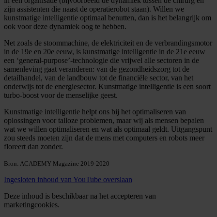
in een organisatie (bijvoorbeeld de dynamiek tussen de chirurg en
zijn assistenten die naast de operatierobot staan). Willen we
kunstmatige intelligentie optimaal benutten, dan is het belangrijk om
ook voor deze dynamiek oog te hebben.
Net zoals de stoommachine, de elektriciteit en de verbrandingsmotor
in de 19e en 20e eeuw, is kunstmatige intelligentie in de 21e eeuw
een ‘general-purpose’-technologie die vrijwel alle sectoren in de
samenleving gaat veranderen: van de gezondheidszorg tot de
detailhandel, van de landbouw tot de financiële sector, van het
onderwijs tot de energiesector. Kunstmatige intelligentie is een soort
turbo-boost voor de menselijke geest.
Kunstmatige intelligentie helpt ons bij het optimaliseren van
oplossingen voor talloze problemen, maar wij als mensen bepalen
wat we willen optimaliseren en wat als optimaal geldt. Uitgangspunt
zou steeds moeten zijn dat de mens met computers en robots meer
floreert dan zonder.
Bron: ACADEMY Magazine 2019-2020
Ingesloten inhoud van YouTube overslaan
Deze inhoud is beschikbaar na het accepteren van
marketingcookies.