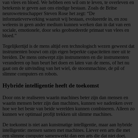
van vlees en bloed. We hebben een wil om te leven, te overleven en
betekenis te geven aan ons eindige bestaan. Zoals de Britse
neurowetenschapper Steven Rose het zegt: “De
informatieverwerking waaruit wij bestaan, evolueerde in, en zou
weleens in geen ander medium kunnen werken dan in dat van een
sociale, emotionele, door seks geobsedeerde primaat van vlees en
bloed.”
Tegelijkertijd is de mens altijd een technologisch wezen geweest dat
instrumenten bouwt om zijn eigen beperkte capaciteiten mee uit te
breiden. De mens ontwerpt zijn instrumenten en die instrumenten
veranderen op hun beurt het doen en laten van de mens, of het nu
gaat om de uitvinding van het wiel, de stoommachine, de pil of
slimme computers en robots.
Hybride intelligentie heeft de toekomst
Door ons te realiseren waarin machines beter zijn dan mensen en
waarin mensen beter zijn dan machines, kunnen we nadenken over
hoe we het beste van beide werelden kunnen combineren. Alleen zo
kunnen we optimaal profijt trekken uit slimme machines.
De toekomst is niet aan kunstmatige intelligentie, maar aan hybride
intelligentie: mensen samen met machines. Liever een arts die met
een slimme computer samenwerkt dan een arts die dat niet doet.