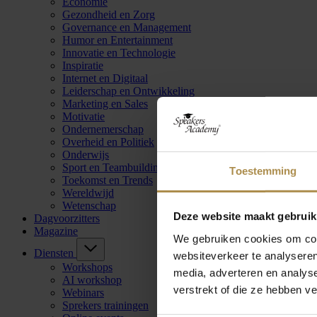
Economie
Gezondheid en Zorg
Governance en Management
Humor en Entertainment
Innovatie en Technologie
Inspiratie
Internet en Digitaal
Leiderschap en Ontwikkeling
Marketing en Sales
Motivatie
Ondernemerschap
Overheid en Politiek
Onderwijs
Sport en Teambuilding
Toestemming
Toekomst en Trends
Wereldwijd
Wetenschap
Deze website maakt gebruik
Dagvoorzitters
Magazine
We gebruiken cookies om cont
Diensten
websiteverkeer te analyseren
Workshops
media, adverteren en analys
AI workshop
verstrekt of die ze hebben v
Webinars
Sprekers trainingen