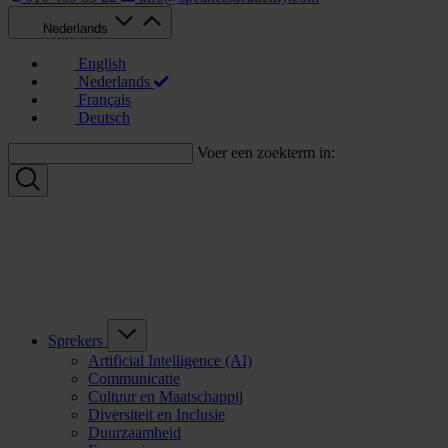
Nederlands
English
Nederlands
Français
Deutsch
Voer een zoekterm in:
Sprekers
Artificial Intelligence (AI)
Communicatie
Cultuur en Maatschappij
Diversiteit en Inclusie
Duurzaamheid