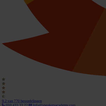
9.2
van 770 beoordelingen
010 433 33 22
info@speakersacademy.com