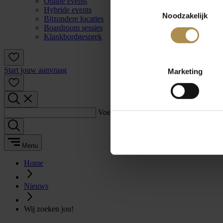
Online events
Toestemmingsselectie
Hybride events
Noodzakelijk
Bijzondere locaties
Boardroom sessies
Klankbordgesprek
Start jouw aanvraag
Marketing
Voer een zoekterm in:
Menu
Home
Nieuws
Wij zoeken jou!