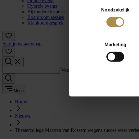
Online events
Toestemmingsselectie
Hybride events
Noodzakelijk
Bijzondere locaties
Boardroom sessies
Klankbordgesprek
Start jouw aanvraag
Marketing
Voer een zoekterm in:
Menu
Home
Nieuws
Theatercollege Maarten van Rossem wegens succes weer verle