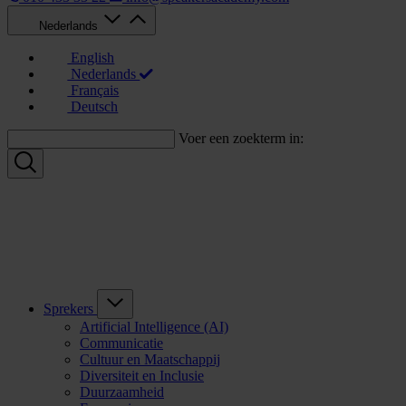
Nederlands
English
Nederlands
Français
Deutsch
Voer een zoekterm in:
Sprekers
Artificial Intelligence (AI)
Communicatie
Cultuur en Maatschappij
Diversiteit en Inclusie
Duurzaamheid