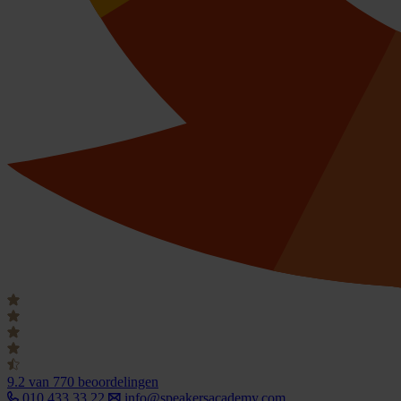
9.2
van 770 beoordelingen
010 433 33 22
info@speakersacademy.com