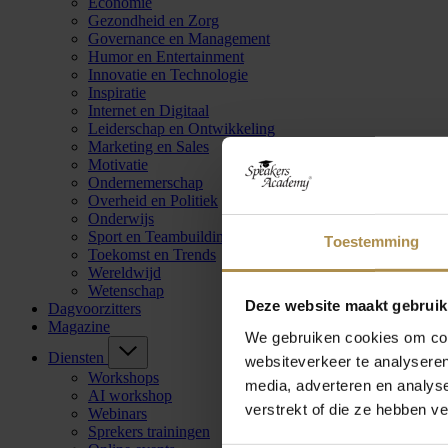
Economie
Gezondheid en Zorg
Governance en Management
Humor en Entertainment
Innovatie en Technologie
Inspiratie
Internet en Digitaal
Leiderschap en Ontwikkeling
Marketing en Sales
Motivatie
Ondernemerschap
Overheid en Politiek
Onderwijs
Sport en Teambuilding
Toestemming
Toekomst en Trends
Wereldwijd
Wetenschap
Deze website maakt gebruik
Dagvoorzitters
Magazine
We gebruiken cookies om cont
Diensten
websiteverkeer te analyseren
Workshops
media, adverteren en analys
AI workshop
verstrekt of die ze hebben v
Webinars
Sprekers trainingen