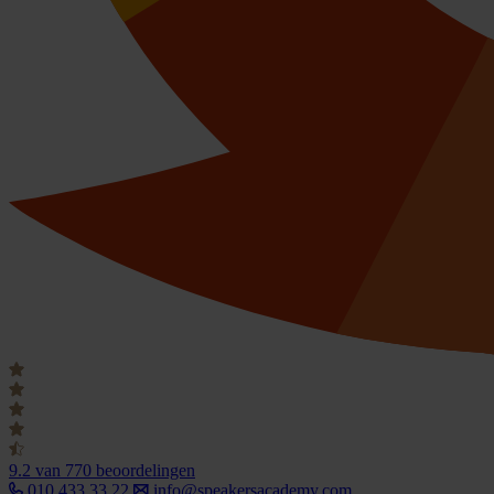
9.2
van 770 beoordelingen
010 433 33 22
info@speakersacademy.com