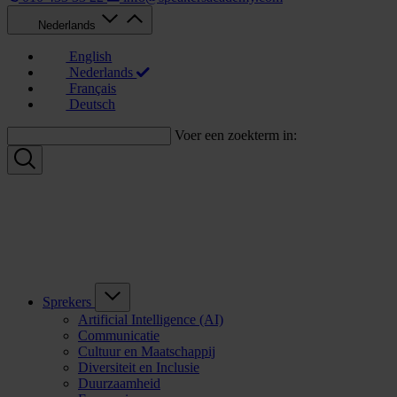
Nederlands
English
Nederlands
Français
Deutsch
Voer een zoekterm in:
Sprekers
Artificial Intelligence (AI)
Communicatie
Cultuur en Maatschappij
Diversiteit en Inclusie
Duurzaamheid