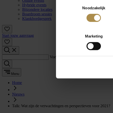
Online events
Toestemmingsselectie
Hybride events
Noodzakelijk
Bijzondere locaties
Boardroom sessies
Klankbordgesprek
Start jouw aanvraag
Marketing
Voer een zoekterm in:
Menu
Home
Nieuws
Talk: Wat zijn de verwachtingen en perspectieven voor 2021?