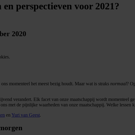
 en perspectieven voor 2021?
ber 2020
okies.
ie ons momenteel het meest bezig houdt. Maar wat is straks
normaal
? Op
 blijvend verandert. Elk facet van onze maatschappij wordt momenteel ge
rt ons met de pijnlijke waarheden van onze maatschappij. Welke lessen 
ten
en
Yuri van Geest
.
 morgen