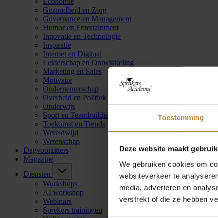
Economie
Gezondheid en Zorg
Governance en Management
Humor en Entertainment
Innovatie en Technologie
Inspiratie
Internet en Digitaal
Leiderschap en Ontwikkeling
Marketing en Sales
Motivatie
Ondernemerschap
Overheid en Politiek
Onderwijs
Sport en Teambuilding
Toestemming
Toekomst en Trends
Wereldwijd
Wetenschap
Deze website maakt gebruik
Dagvoorzitters
Magazine
We gebruiken cookies om cont
Diensten
websiteverkeer te analyseren
Workshops
media, adverteren en analys
AI workshop
verstrekt of die ze hebben v
Webinars
Sprekers trainingen