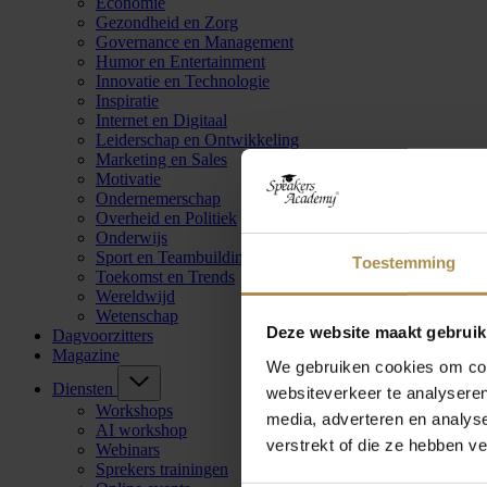
Economie
Gezondheid en Zorg
Governance en Management
Humor en Entertainment
Innovatie en Technologie
Inspiratie
Internet en Digitaal
Leiderschap en Ontwikkeling
Marketing en Sales
Motivatie
Ondernemerschap
Overheid en Politiek
Onderwijs
Sport en Teambuilding
Toestemming
Toekomst en Trends
Wereldwijd
Wetenschap
Deze website maakt gebruik
Dagvoorzitters
Magazine
We gebruiken cookies om cont
Diensten
websiteverkeer te analyseren
Workshops
media, adverteren en analys
AI workshop
verstrekt of die ze hebben v
Webinars
Sprekers trainingen