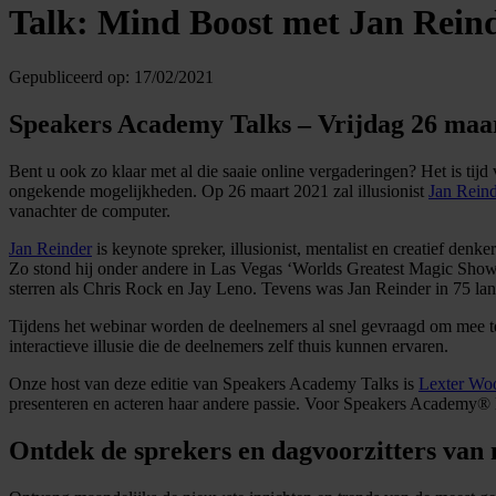
Talk: Mind Boost met Jan Rein
Gepubliceerd op:
17/02/2021
Speakers Academy Talks – Vrijdag 26 maar
Bent u ook zo klaar met al die saaie online vergaderingen? Het is tij
ongekende mogelijkheden. Op 26 maart 2021 zal illusionist
Jan Rein
vanachter de computer.
Jan Reinder
is keynote spreker, illusionist, mentalist en creatief den
Zo stond hij onder andere in Las Vegas ‘Worlds Greatest Magic Show
sterren als Chris Rock en Jay Leno. Tevens was Jan Reinder in 75 l
Tijdens het webinar worden de deelnemers al snel gevraagd om mee te
interactieve illusie die de deelnemers zelf thuis kunnen ervaren.
Onze host van deze editie van Speakers Academy Talks is
Lexter Wo
presenteren en acteren haar andere passie. Voor Speakers Academy® le
Ontdek de sprekers en dagvoorzitters van