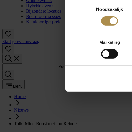
Online events
Toestemmingsselectie
Hybride events
Noodzakelijk
Bijzondere locaties
Boardroom sessies
Klankbordgesprek
Start jouw aanvraag
Marketing
Voer een zoekterm in:
Menu
Home
Nieuws
Talk: Mind Boost met Jan Reinder