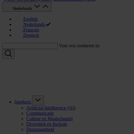
Nederlands
English
Nederlands
Français
Deutsch
Voer een zoekterm in:
Sprekers
Artificial Intelligence (AI)
Communicatie
Cultuur en Maatschappij
Diversiteit en Inclusie
Duurzaamheid