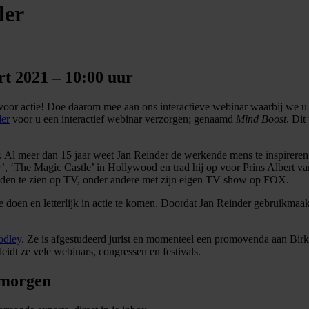
der
t 2021 – 10:00 uur
d voor actie! Doe daarom mee aan ons interactieve webinar waarbij we u
der
voor u een interactief webinar verzorgen; genaamd
Mind Boost
. Dit
ker. Al meer dan 15 jaar weet Jan Reinder de werkende mens te inspirere
’, ‘The Magic Castle’ in Hollywood en trad hij op voor Prins Albert 
anden te zien op TV, onder andere met zijn eigen TV show op FOX.
 doen en letterlijk in actie te komen. Doordat Jan Reinder gebruikma
odley
. Ze is afgestudeerd jurist en momenteel een promovenda aan Birk
idt ze vele webinars, congressen en festivals.
 morgen