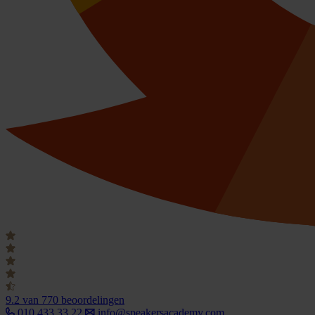
9.2
van 770 beoordelingen
010 433 33 22
info@speakersacademy.com