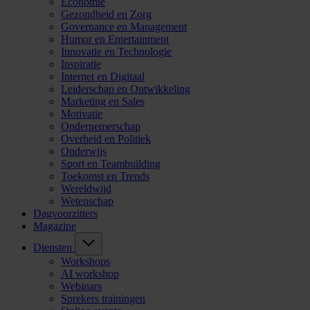
Economie
Gezondheid en Zorg
Governance en Management
Humor en Entertainment
Innovatie en Technologie
Inspiratie
Internet en Digitaal
Leiderschap en Ontwikkeling
Marketing en Sales
Motivatie
Ondernemerschap
Overheid en Politiek
Onderwijs
Sport en Teambuilding
Toekomst en Trends
Wereldwijd
Wetenschap
Dagvoorzitters
Magazine
Diensten
Workshops
AI workshop
Webinars
Sprekers trainingen