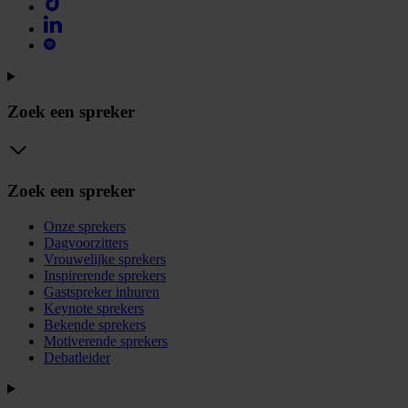
Zoek een spreker
Zoek een spreker
Onze sprekers
Dagvoorzitters
Vrouwelijke sprekers
Inspirerende sprekers
Gastspreker inhuren
Keynote sprekers
Bekende sprekers
Motiverende sprekers
Debatleider