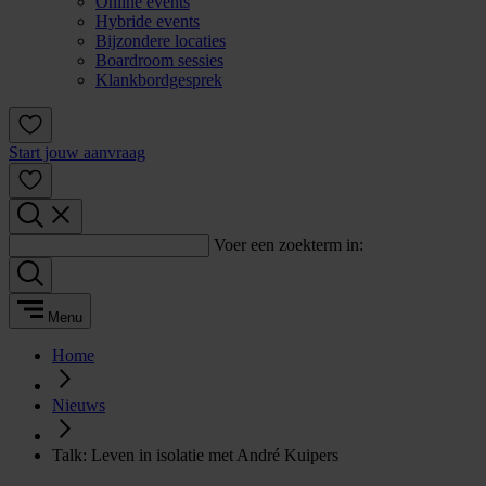
Online events
Hybride events
Bijzondere locaties
Boardroom sessies
Klankbordgesprek
Start jouw aanvraag
Voer een zoekterm in:
Menu
Home
Nieuws
Talk: Leven in isolatie met André Kuipers