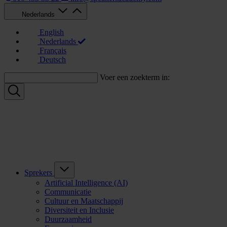
Nederlands
English
Nederlands
Français
Deutsch
Voer een zoekterm in:
Sprekers
Artificial Intelligence (AI)
Communicatie
Cultuur en Maatschappij
Diversiteit en Inclusie
Duurzaamheid