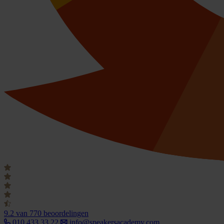
9.2
van 770 beoordelingen
010 433 33 22
info@speakersacademy.com