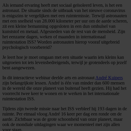
Als iemand ervaring heeft met sociaal geïsoleerd leven, is het een
astronaut. De situatie sinds de uitbraak van het nieuwe coronavirus
is enigszins te vergelijken met een ruimtemissie. Terwijl astronauten
met een snelheid van 28.000 kilometer per uur om de aarde scheren,
zit een kleine bemanning opgesloten in een dun omhulsel van
kunststof en metaal. Afgesneden van de rest van de mensheid. Zijn
het eenzame dagen, weken of maanden in internationaal
ruimtestation ISS? Worden astronauten hierop vooraf uitgebreid
psychologisch voorbereid?
Je leert hoe je moet omgaan met een situatie waarin iets kleins kan
uitgroeien tot iets levensbedreigends, terwijl je grotendeels op jezelf
bent aangewezen.
In dit interactieve webinar deelde arts en astronaut
André Kuipers
zijn belangrijkste lessen. André is één van minder dan 600 mensen
in de wereld die onze planeet van buitenaf heeft gezien. Hij had het
voorrecht twee keer te wonen en te werken in het internationale
ruimtestation ISS.
Tijdens zijn tweede missie naar het ISS verbleef hij 193 dagen in de
ruimte. Per etmaal vloog André 16 keer per dag een ronde om de
aarde. Zichtbaar was de grote schoonheid van onze planeet, maar
ook de mondiale uitdagingen waar we momenteel met zijn allen
voor staan.