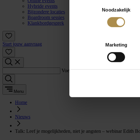
Online events
Toestemmingsselectie
Hybride events
Noodzakelijk
Bijzondere locaties
Boardroom sessies
Klankbordgesprek
Start jouw aanvraag
Marketing
Voer een zoekterm in:
Menu
Home
Nieuws
Talk: Leef je mogelijkheden, niet je angsten – webinar Edith B