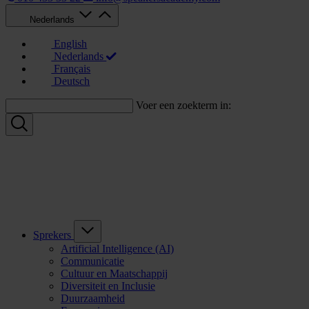
Nederlands
English
Nederlands
Français
Deutsch
Voer een zoekterm in:
Sprekers
Artificial Intelligence (AI)
Communicatie
Cultuur en Maatschappij
Diversiteit en Inclusie
Duurzaamheid