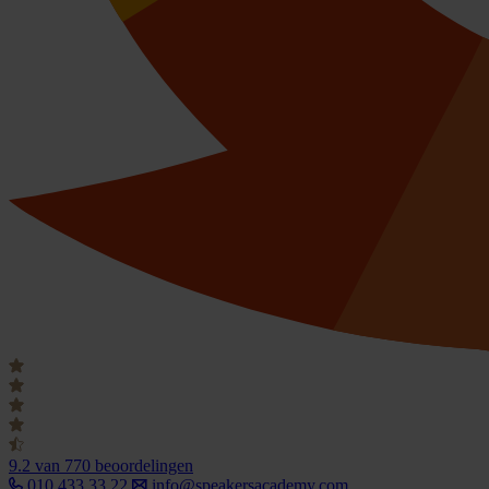
9.2
van 770 beoordelingen
010 433 33 22
info@speakersacademy.com