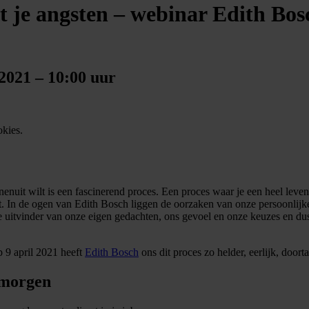
et je angsten – webinar Edith Bos
2021 – 10:00 uur
okies.
nenuit wilt is een fascinerend proces. Een proces waar je een heel lev
alt. In de ogen van Edith Bosch liggen de oorzaken van onze persoonlij
de uitvinder van onze eigen gedachten, ons gevoel en onze keuzes en du
p 9 april 2021 heeft
Edith Bosch
ons dit proces zo helder, eerlijk, doort
 morgen