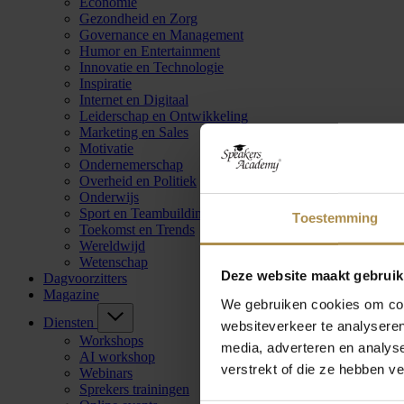
Economie
Gezondheid en Zorg
Governance en Management
Humor en Entertainment
Innovatie en Technologie
Inspiratie
Internet en Digitaal
Leiderschap en Ontwikkeling
Marketing en Sales
Motivatie
Ondernemerschap
Overheid en Politiek
Onderwijs
Sport en Teambuilding
Toestemming
Toekomst en Trends
Wereldwijd
Wetenschap
Deze website maakt gebruik
Dagvoorzitters
Magazine
We gebruiken cookies om cont
Diensten
websiteverkeer te analyseren
Workshops
media, adverteren en analys
AI workshop
verstrekt of die ze hebben v
Webinars
Sprekers trainingen