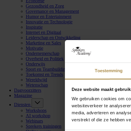
Economie
Gezondheid en Zorg
Governance en Management
Humor en Entertainment
Innovatie en Technologie
Inspiratie
Internet en Digitaal
Leiderschap en Ontwikkeling
Marketing en Sales
Motivatie
Ondernemerschap
Overheid en Politiek
Onderwijs
Sport en Teambuilding
Toestemming
Toekomst en Trends
Wereldwijd
Wetenschap
Deze website maakt gebruik
Dagvoorzitters
Magazine
We gebruiken cookies om cont
Diensten
websiteverkeer te analyseren
Workshops
media, adverteren en analys
AI workshop
verstrekt of die ze hebben v
Webinars
Sprekers trainingen