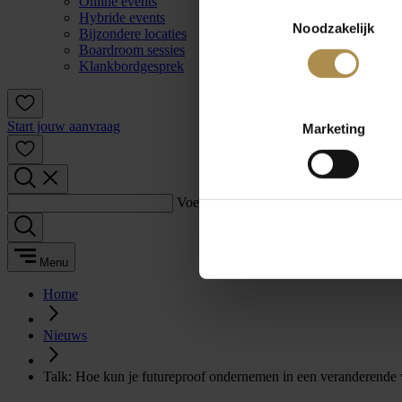
Online events
Toestemmingsselectie
Hybride events
Noodzakelijk
Bijzondere locaties
Boardroom sessies
Klankbordgesprek
Start jouw aanvraag
Marketing
Voer een zoekterm in:
Menu
Home
Nieuws
Talk: Hoe kun je futureproof ondernemen in een veranderende