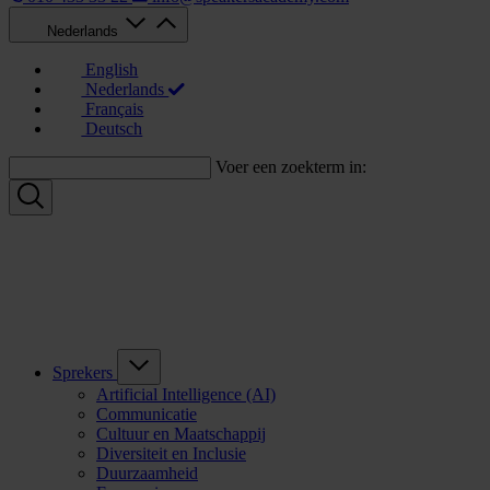
Nederlands
English
Nederlands
Français
Deutsch
Voer een zoekterm in:
Sprekers
Artificial Intelligence (AI)
Communicatie
Cultuur en Maatschappij
Diversiteit en Inclusie
Duurzaamheid