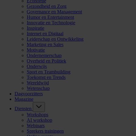
Economie
Gezondheid en Zorg
Governance en Management
Humor en Entertainment
Innovatie en Technologie
Inspiratie
Internet en Digitaal
Leiderschap en Ontwikkeling
Marketing en Sales
Motivatie
Ondernemerschap
Overheid en Politiek
Onderwijs
Sport en Teambuilding
Toekomst en Trends
Wereldwijd
Wetenschap
Dagvoorzitters
Magazine
Diensten
Workshops
AI workshop
Webinars
Sprekers trainingen