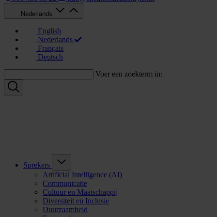
Nederlands
English
Nederlands
Français
Deutsch
Voer een zoekterm in:
Sprekers
Artificial Intelligence (AI)
Communicatie
Cultuur en Maatschappij
Diversiteit en Inclusie
Duurzaamheid