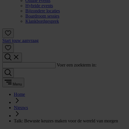
Online events
Hybride events
Bijzondere locaties
Boardroom sessies
Klankbordgesprek
Start jouw aanvraag
Voer een zoekterm in:
Menu
Home
Nieuws
Talk: Bewuste keuzes maken voor de wereld van morgen