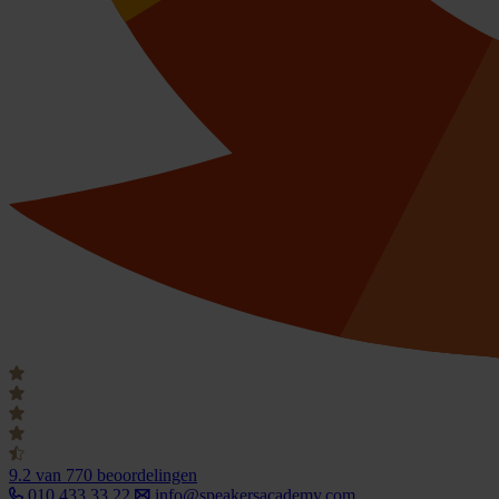
9.2
van 770 beoordelingen
010 433 33 22
info@speakersacademy.com