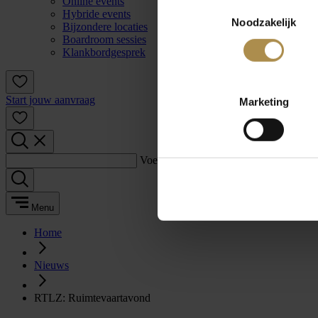
Online events
Toestemmingsselectie
Hybride events
Noodzakelijk
Bijzondere locaties
Boardroom sessies
Klankbordgesprek
Start jouw aanvraag
Marketing
Voer een zoekterm in:
Menu
Home
Nieuws
RTLZ: Ruimtevaartavond