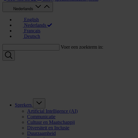
Nederlands
English
Nederlands
Français
Deutsch
Voer een zoekterm in:
Sprekers
Artificial Intelligence (AI)
Communicatie
Cultuur en Maatschappij
Diversiteit en Inclusie
Duurzaamheid