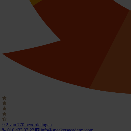
9.2
van 770 beoordelingen
010 433 33 22
info@speakersacademy.com