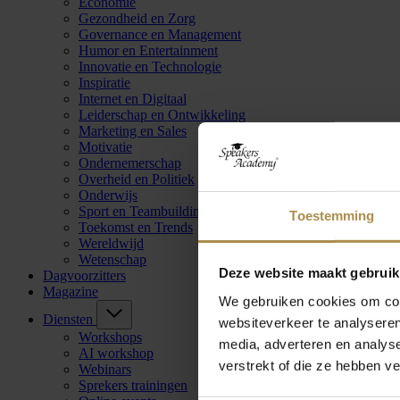
Economie
Gezondheid en Zorg
Governance en Management
Humor en Entertainment
Innovatie en Technologie
Inspiratie
Internet en Digitaal
Leiderschap en Ontwikkeling
Marketing en Sales
Motivatie
Ondernemerschap
Overheid en Politiek
Onderwijs
Sport en Teambuilding
Toestemming
Toekomst en Trends
Wereldwijd
Wetenschap
Deze website maakt gebruik
Dagvoorzitters
Magazine
We gebruiken cookies om cont
Diensten
websiteverkeer te analyseren
Workshops
media, adverteren en analys
AI workshop
verstrekt of die ze hebben v
Webinars
Sprekers trainingen