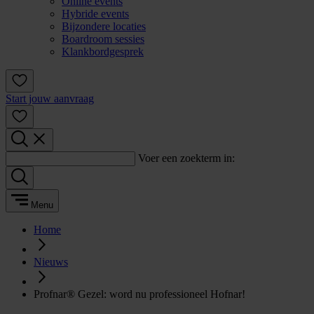
Online events
Hybride events
Bijzondere locaties
Boardroom sessies
Klankbordgesprek
Start jouw aanvraag
Voer een zoekterm in:
Menu
Home
Nieuws
Profnar® Gezel: word nu professioneel Hofnar!