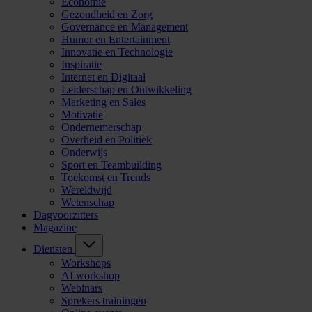
Economie
Gezondheid en Zorg
Governance en Management
Humor en Entertainment
Innovatie en Technologie
Inspiratie
Internet en Digitaal
Leiderschap en Ontwikkeling
Marketing en Sales
Motivatie
Ondernemerschap
Overheid en Politiek
Onderwijs
Sport en Teambuilding
Toekomst en Trends
Wereldwijd
Wetenschap
Dagvoorzitters
Magazine
Diensten
Workshops
AI workshop
Webinars
Sprekers trainingen