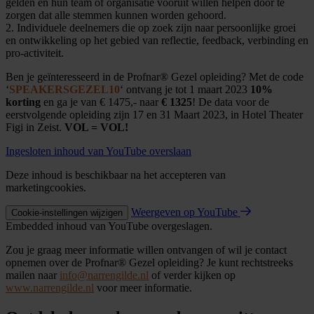
gelden en hun team of organisatie vooruit willen helpen door te
zorgen dat alle stemmen kunnen worden gehoord.
2. Individuele deelnemers die op zoek zijn naar persoonlijke groei
en ontwikkeling op het gebied van reflectie, feedback, verbinding en
pro-activiteit.
Ben je geïnteresseerd in de Profnar® Gezel opleiding? Met de code
‘
SPEAKERSGEZEL10
‘ ontvang je tot 1 maart 2023
10%
korting
en ga je van € 1475,- naar
€ 1325
! De data voor de
eerstvolgende opleiding zijn 17 en 31 Maart 2023, in Hotel Theater
Figi in Zeist.
VOL = VOL!
Ingesloten inhoud van YouTube overslaan
Deze inhoud is beschikbaar na het accepteren van
marketingcookies.
Weergeven op YouTube
Cookie-instellingen wijzigen
Embedded inhoud van YouTube overgeslagen.
Zou je graag meer informatie willen ontvangen of wil je contact
opnemen over de Profnar® Gezel opleiding? Je kunt rechtstreeks
mailen naar
info@narrengilde.nl
of verder kijken op
www.narrengilde.nl
voor meer informatie.