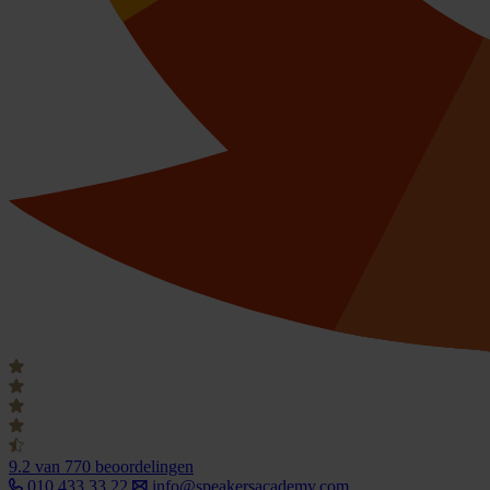
9.2
van 770 beoordelingen
010 433 33 22
info@speakersacademy.com