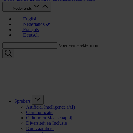
Nederlands
English
Nederlands
Français
Deutsch
Voer een zoekterm in:
Sprekers
Artificial Intelligence (AI)
Communicatie
Cultuur en Maatschappij
Diversiteit en Inclusie
Duurzaamheid