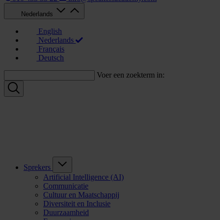
Nederlands
English
Nederlands
Français
Deutsch
Voer een zoekterm in:
Sprekers
Artificial Intelligence (AI)
Communicatie
Cultuur en Maatschappij
Diversiteit en Inclusie
Duurzaamheid