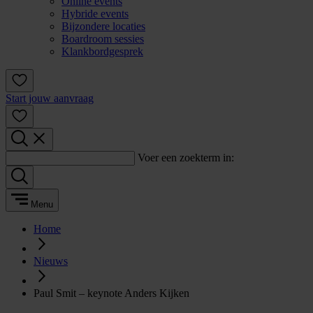
Online events
Hybride events
Bijzondere locaties
Boardroom sessies
Klankbordgesprek
Start jouw aanvraag
Voer een zoekterm in:
Menu
Home
Nieuws
Paul Smit – keynote Anders Kijken