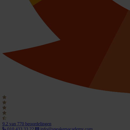
9.2
van 770 beoordelingen
010 433 33 22
info@speakersacademy.com