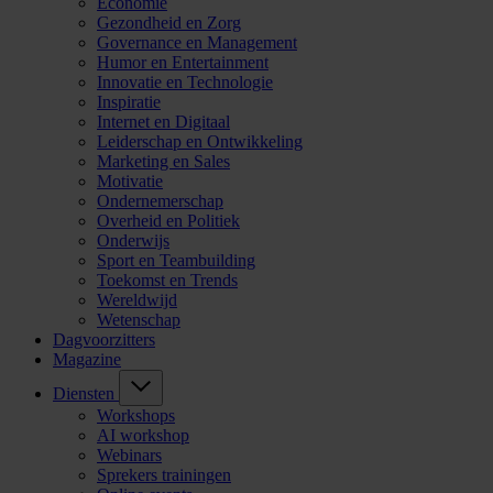
Economie
Gezondheid en Zorg
Governance en Management
Humor en Entertainment
Innovatie en Technologie
Inspiratie
Internet en Digitaal
Leiderschap en Ontwikkeling
Marketing en Sales
Motivatie
Ondernemerschap
Overheid en Politiek
Onderwijs
Sport en Teambuilding
Toekomst en Trends
Wereldwijd
Wetenschap
Dagvoorzitters
Magazine
Diensten
Workshops
AI workshop
Webinars
Sprekers trainingen