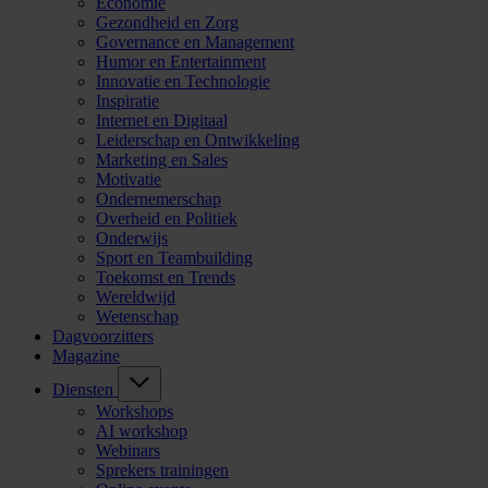
Economie
Gezondheid en Zorg
Governance en Management
Humor en Entertainment
Innovatie en Technologie
Inspiratie
Internet en Digitaal
Leiderschap en Ontwikkeling
Marketing en Sales
Motivatie
Ondernemerschap
Overheid en Politiek
Onderwijs
Sport en Teambuilding
Toekomst en Trends
Wereldwijd
Wetenschap
Dagvoorzitters
Magazine
Diensten
Workshops
AI workshop
Webinars
Sprekers trainingen