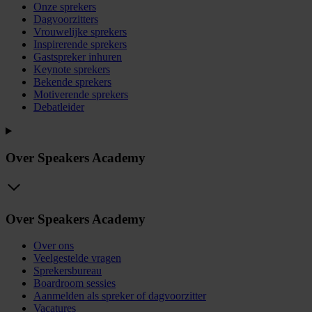
Onze sprekers
Dagvoorzitters
Vrouwelijke sprekers
Inspirerende sprekers
Gastspreker inhuren
Keynote sprekers
Bekende sprekers
Motiverende sprekers
Debatleider
Over Speakers Academy
Over Speakers Academy
Over ons
Veelgestelde vragen
Sprekersbureau
Boardroom sessies
Aanmelden als spreker of dagvoorzitter
Vacatures