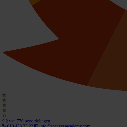
9.2
van 770 beoordelingen
010 433 33 22
info@speakersacademy.com