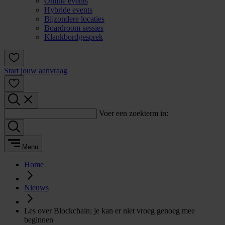
Online events
Hybride events
Bijzondere locaties
Boardroom sessies
Klankbordgesprek
Start jouw aanvraag
Voer een zoekterm in:
Menu
Home
Nieuws
Les over Blockchain; je kan er niet vroeg genoeg mee
beginnen