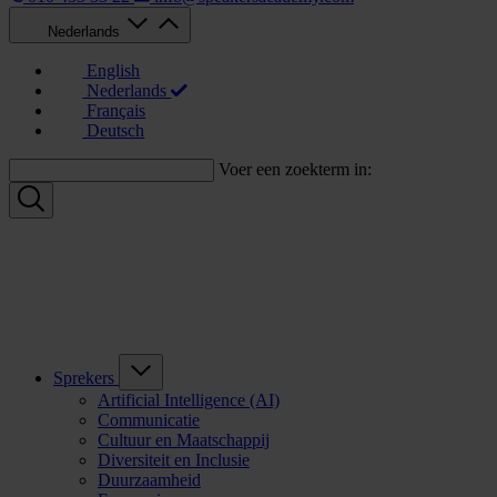
Nederlands
English
Nederlands
Français
Deutsch
Voer een zoekterm in:
Sprekers
Artificial Intelligence (AI)
Communicatie
Cultuur en Maatschappij
Diversiteit en Inclusie
Duurzaamheid