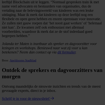
leeftijd Blockchain uit te leggen. “Normaal gesproken train ik met
name veel advocaten en bestuurders van organisaties, dus de
vertaling naar de belevingswereld van kinderen was een leuke
uitdaging. Maar ik merk dat kinderen op deze leeftijd nog een
flexibele en open geest hebben en enorm openstaan voor innovatie.
Ze zullen niet gauw roepen dat ‘het nooit gaat werken’ of ‘helemaal
niet kan’. Ze kwamen zelf ook enthousiast met allemaal
voorbeelden, waardoor ik merk dat ze de stof inderdaad goed
begrepen hebben.”
Jolanda ter Maten is inzetbaar als spreker en dagvoorzitter voor
lezingen en workshops. Benieuwd naar wat zij voor u kan
betekenen? Neem dan contact op via
dit formulier
.
Bron:
Apeldoorns Stadblad
Ontdek de sprekers en dagvoorzitters van
morgen
Ontvang maandelijks de nieuwste inzichten en trends van de meest
gevraagde experts, direct in je inbox.
Schrijf je in voor de nieuwsbrief