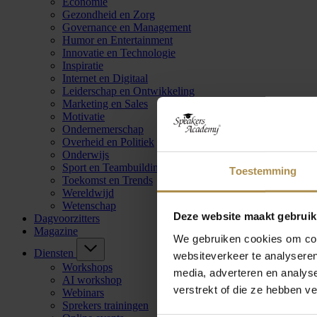
Economie
Gezondheid en Zorg
Governance en Management
Humor en Entertainment
Innovatie en Technologie
Inspiratie
Internet en Digitaal
Leiderschap en Ontwikkeling
Marketing en Sales
Motivatie
Ondernemerschap
Overheid en Politiek
Onderwijs
Sport en Teambuilding
Toestemming
Toekomst en Trends
Wereldwijd
Wetenschap
Deze website maakt gebruik
Dagvoorzitters
Magazine
We gebruiken cookies om cont
Diensten
websiteverkeer te analyseren
Workshops
media, adverteren en analys
AI workshop
verstrekt of die ze hebben v
Webinars
Sprekers trainingen