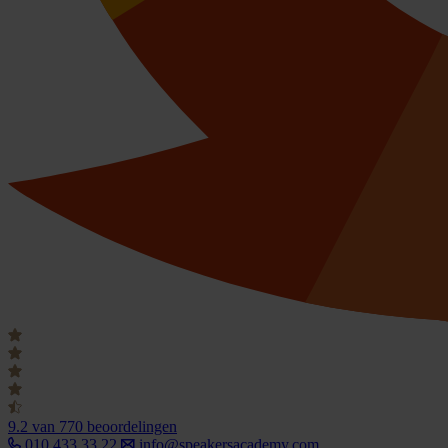
9.2
van 770 beoordelingen
010 433 33 22
info@speakersacademy.com