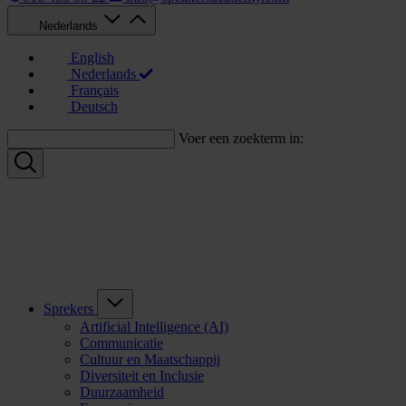
Nederlands
English
Nederlands
Français
Deutsch
Voer een zoekterm in:
Sprekers
Artificial Intelligence (AI)
Communicatie
Cultuur en Maatschappij
Diversiteit en Inclusie
Duurzaamheid