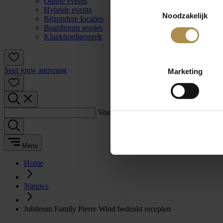
Online events
Toestemmingsselectie
Hybride events
Noodzakelijk
Bijzondere locaties
Boardroom sessies
Klankbordgesprek
Start jouw aanvraag
Marketing
Voer een zoekterm in:
Menu
Home
Nieuws
Jubileum Family Pierre Wind bedenkt recepten