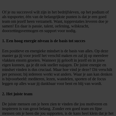
Of je nu succesvol wilt zijn in het bedrijfsleven, op het podium of
als topsporter, één van de belangrijkste punten is dat je een goed
team om jezelf heen verzamelt. Want, topprestaties leveren doe je
samen! En daar is passie, talent, oefening, wilskracht,
doorzettingsvermogen en support voor nodig.
1. Een hoog energie niveau is de basis tot succes
Een positieve en energieke mindset is de basis van alles. Op deze
manier ga jij voor jezelf het verschil maken en zal jij op meerdere
vlakken enorm groeien. Wanneer jij gelooft in jezelf en in jouw
eigen kunnen, ga je dit ook sneller najagen. De juiste energie en
mindset vinden is dus cruciaal. Maar hoe vind je deze? Dit verschilt
per persoon; bij iedereen werkt wat anders. Waar je aan kan denken
is bijvoorbeeld: mediteren, lezen, wandelen, sporten of de focus
leggen op alles waar jij dankbaar voor bent en blij van wordt.
2. Het juiste team
De juiste mensen om je heen zien te vinden die jou motiveren en
inspireren is van groot belang. Zonder een goed team en fijne
mensen om je heen die jou supporten, is de kans heel klein dat je het