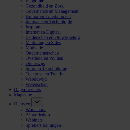
Economie
Gezondheid en Zorg
Governance en Management
Humor en Entertainment
Innovatie en Technologie
Inspiratie
Internet en Digitaal
Leiderschap en Ontwikkeling
Marketing en Sales
Motivatie
Ondernemerschap
Overheid en Politiek
Onderwijs
Sport en Teambuilding
Toekomst en Trends
Wereldwijd
Wetenschap
Dagvoorzitters
Magazine
Diensten
Workshops
AI workshop
Webinars
Sprekers trainingen