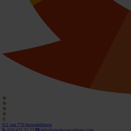
9.2
van 770 beoordelingen
010 433 33 22
info@speakersacademy.com