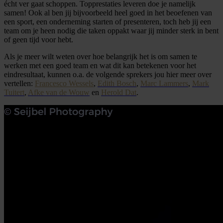
écht ver gaat schoppen. Topprestaties leveren doe je namelijk
samen! Ook al ben jij bijvoorbeeld heel goed in het beoefenen van
een sport, een onderneming starten of presenteren, toch heb jij een
team om je heen nodig die taken oppakt waar jij minder sterk in bent
of geen tijd voor hebt.
Als je meer wilt weten over hoe belangrijk het is om samen te
werken met een goed team en wat dit kan betekenen voor het
eindresultaat, kunnen o.a. de volgende sprekers jou hier meer over
vertellen:
Francesco Wessels
,
Edith Bosch
,
Marc Lammers
,
Mark
Tuitert
,
Afke van de Wouw
en
Herold Dat
.