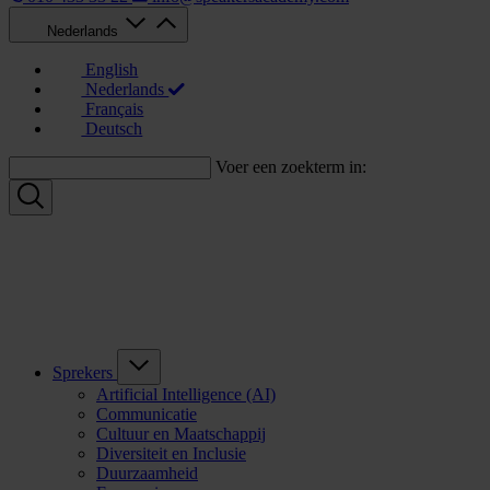
Nederlands
English
Nederlands
Français
Deutsch
Voer een zoekterm in:
Sprekers
Artificial Intelligence (AI)
Communicatie
Cultuur en Maatschappij
Diversiteit en Inclusie
Duurzaamheid