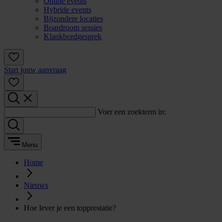
Online events
Hybride events
Bijzondere locaties
Boardroom sessies
Klankbordgesprek
Start jouw aanvraag
Voer een zoekterm in:
Menu
Home
Nieuws
Hoe lever je een topprestatie?