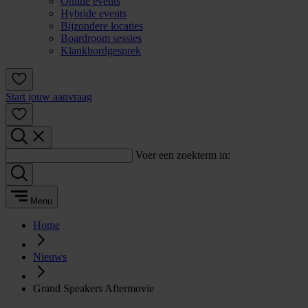
Online events
Hybride events
Bijzondere locaties
Boardroom sessies
Klankbordgesprek
Start jouw aanvraag
Voer een zoekterm in:
Menu
Home
Nieuws
Grand Speakers Aftermovie