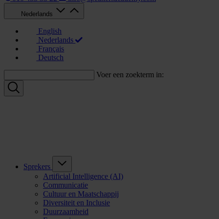
Nederlands
English
Nederlands
Français
Deutsch
Voer een zoekterm in:
Sprekers
Artificial Intelligence (AI)
Communicatie
Cultuur en Maatschappij
Diversiteit en Inclusie
Duurzaamheid