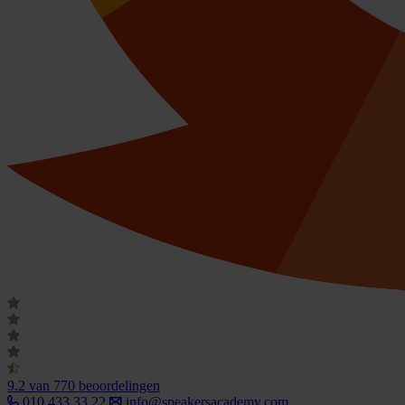
9.2
van 770 beoordelingen
010 433 33 22
info@speakersacademy.com