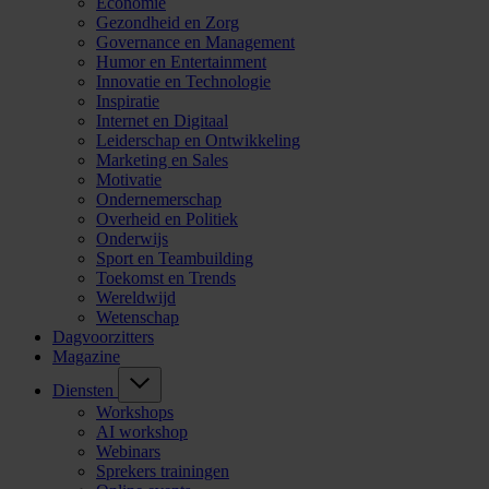
Economie
Gezondheid en Zorg
Governance en Management
Humor en Entertainment
Innovatie en Technologie
Inspiratie
Internet en Digitaal
Leiderschap en Ontwikkeling
Marketing en Sales
Motivatie
Ondernemerschap
Overheid en Politiek
Onderwijs
Sport en Teambuilding
Toekomst en Trends
Wereldwijd
Wetenschap
Dagvoorzitters
Magazine
Diensten
Workshops
AI workshop
Webinars
Sprekers trainingen