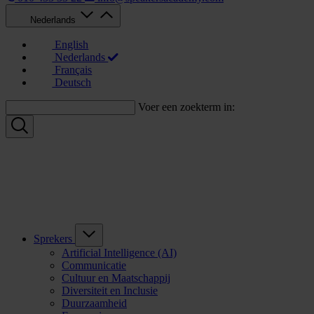
Nederlands
English
Nederlands
Français
Deutsch
Voer een zoekterm in:
Sprekers
Artificial Intelligence (AI)
Communicatie
Cultuur en Maatschappij
Diversiteit en Inclusie
Duurzaamheid