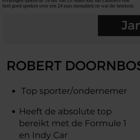
ervaringen tijdens de 24 uur van Le Mans kan Jan Lammers ook
heel goed spreken over een 24 uurs mentaliteit en wat die betekent.