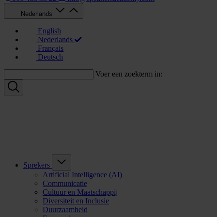
Nederlands
English
Nederlands
Français
Deutsch
Voer een zoekterm in:
Sprekers
Artificial Intelligence (AI)
Communicatie
Cultuur en Maatschappij
Diversiteit en Inclusie
Duurzaamheid