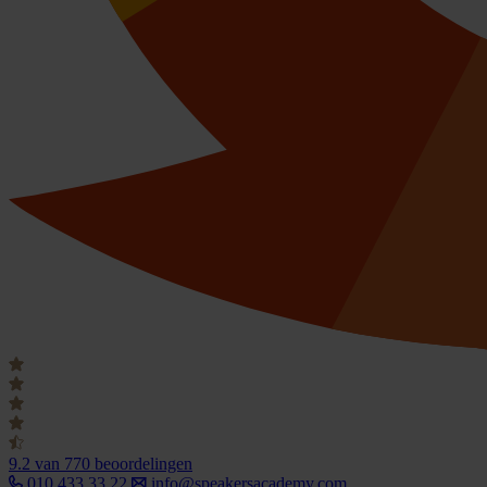
9.2
van 770 beoordelingen
010 433 33 22
info@speakersacademy.com