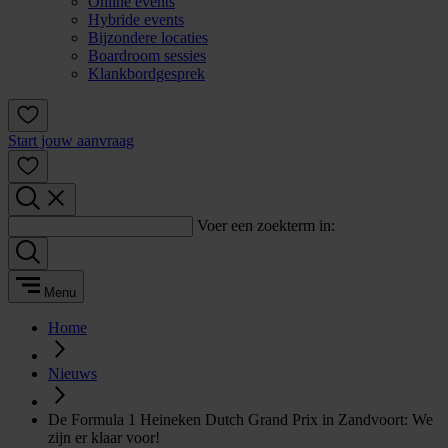
Online events
Hybride events
Bijzondere locaties
Boardroom sessies
Klankbordgesprek
Start jouw aanvraag
Voer een zoekterm in:
Menu
Home
Nieuws
De Formula 1 Heineken Dutch Grand Prix in Zandvoort: We
zijn er klaar voor!