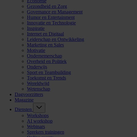
Economie
Gezondheid en Zorg
Governance en Management
Humor en Entertainment
Innovatie en Technologie
Inspiratie
Internet en Digitaal
Leiderschap en Ontwikkeling
Marketing en Sales
Motivatie
Ondernemerschap
Overheid en Politiek
Onderwijs
Sport en Teambuilding
Toekomst en Trends
Wereldwijd
Wetenschap
Dagvoorzitters
Magazine
Diensten
Workshops
AI workshop
Webinars
Sprekers trainingen