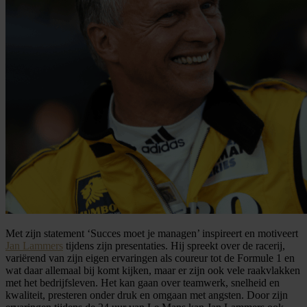
Met zijn statement ‘Succes moet je managen’ inspireert en motiveert
Jan Lammers
tijdens zijn presentaties. Hij spreekt over de racerij,
variërend van zijn eigen ervaringen als coureur tot de Formule 1 en
wat daar allemaal bij komt kijken, maar er zijn ook vele raakvlakken
met het bedrijfsleven. Het kan gaan over teamwerk, snelheid en
kwaliteit, presteren onder druk en omgaan met angsten. Door zijn