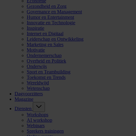
Economie
Gezondheid en Zorg
Governance en Management
Humor en Entertainment
Innovatie en Technologie
Inspiratie
Internet en Digitaal
Leiderschap en Ontwikkeling
Marketing en Sales
Motivatie
Ondernemerschap
Overheid en Politiek
Onderwijs
Sport en Teambuilding
Toekomst en Trends
Wereldwijd
Wetenschap
Dagvoorzitters
Magazine
Diensten
Workshops
AI workshop
Webinars
Sprekers trainingen