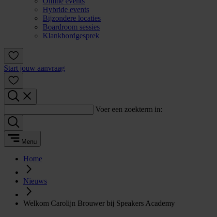
Online events
Hybride events
Bijzondere locaties
Boardroom sessies
Klankbordgesprek
Start jouw aanvraag
Voer een zoekterm in:
Menu
Home
Nieuws
Welkom Carolijn Brouwer bij Speakers Academy