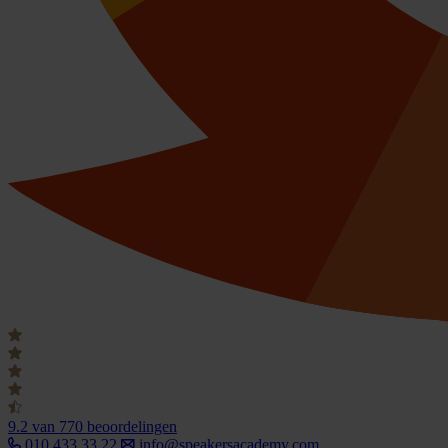
9.2
van 770 beoordelingen
010 433 33 22
info@speakersacademy.com