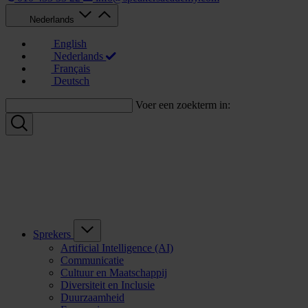
Nederlands
English
Nederlands
Français
Deutsch
Voer een zoekterm in:
Sprekers
Artificial Intelligence (AI)
Communicatie
Cultuur en Maatschappij
Diversiteit en Inclusie
Duurzaamheid