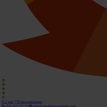
9.2
van 770 beoordelingen
010 433 33 22
info@speakersacademy.com