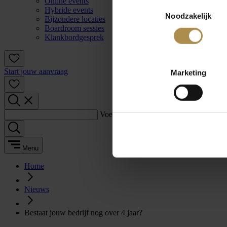
Online events
Toestemmingsselectie
Hybride events
Noodzakelijk
Bijzondere locaties
Boardroom sessies
Klankbordgesprek
Start jouw aanvraag
Marketing
Voer een zoekterm in:
Menu
Home
Nieuws
Bestaat jouw bedrijf nog over 4 jaar?