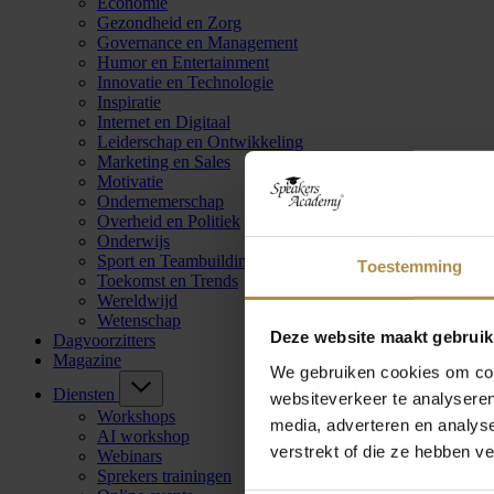
Economie
Gezondheid en Zorg
Governance en Management
Humor en Entertainment
Innovatie en Technologie
Inspiratie
Internet en Digitaal
Leiderschap en Ontwikkeling
Marketing en Sales
Motivatie
Ondernemerschap
Overheid en Politiek
Onderwijs
Sport en Teambuilding
Toestemming
Toekomst en Trends
Wereldwijd
Wetenschap
Deze website maakt gebruik
Dagvoorzitters
Magazine
We gebruiken cookies om cont
Diensten
websiteverkeer te analyseren
Workshops
media, adverteren en analys
AI workshop
verstrekt of die ze hebben v
Webinars
Sprekers trainingen