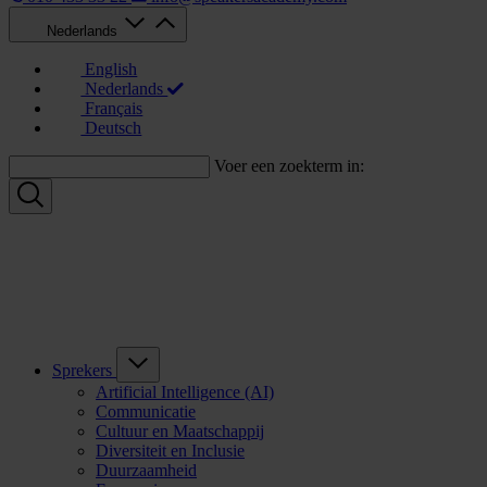
Nederlands
English
Nederlands
Français
Deutsch
Voer een zoekterm in:
Sprekers
Artificial Intelligence (AI)
Communicatie
Cultuur en Maatschappij
Diversiteit en Inclusie
Duurzaamheid