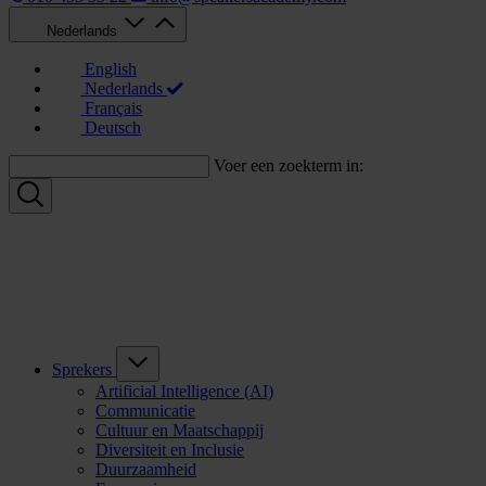
Nederlands
English
Nederlands
Français
Deutsch
Voer een zoekterm in:
Sprekers
Artificial Intelligence (AI)
Communicatie
Cultuur en Maatschappij
Diversiteit en Inclusie
Duurzaamheid