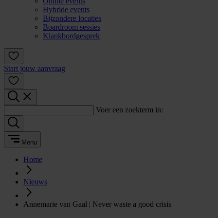
Online events
Hybride events
Bijzondere locaties
Boardroom sessies
Klankbordgesprek
Start jouw aanvraag
Voer een zoekterm in:
Menu
Home
Nieuws
Annemarie van Gaal | Never waste a good crisis