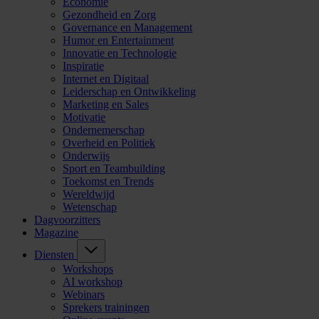
Economie
Gezondheid en Zorg
Governance en Management
Humor en Entertainment
Innovatie en Technologie
Inspiratie
Internet en Digitaal
Leiderschap en Ontwikkeling
Marketing en Sales
Motivatie
Ondernemerschap
Overheid en Politiek
Onderwijs
Sport en Teambuilding
Toekomst en Trends
Wereldwijd
Wetenschap
Dagvoorzitters
Magazine
Diensten
Workshops
AI workshop
Webinars
Sprekers trainingen