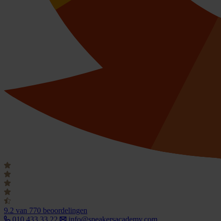
9.2
van 770 beoordelingen
010 433 33 22
info@speakersacademy.com