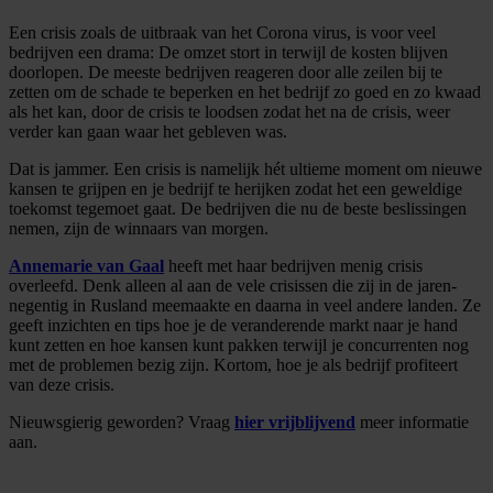
Een crisis zoals de uitbraak van het Corona virus, is voor veel
bedrijven een drama: De omzet stort in terwijl de kosten blijven
doorlopen. De meeste bedrijven reageren door alle zeilen bij te
zetten om de schade te beperken en het bedrijf zo goed en zo kwaad
als het kan, door de crisis te loodsen zodat het na de crisis, weer
verder kan gaan waar het gebleven was.
Dat is jammer. Een crisis is namelijk hét ultieme moment om nieuwe
kansen te grijpen en je bedrijf te herijken zodat het een geweldige
toekomst tegemoet gaat. De bedrijven die nu de beste beslissingen
nemen, zijn de winnaars van morgen.
Annemarie van Gaal
heeft met haar bedrijven menig crisis
overleefd. Denk alleen al aan de vele crisissen die zij in de jaren-
negentig in Rusland meemaakte en daarna in veel andere landen. Ze
geeft inzichten en tips hoe je de veranderende markt naar je hand
kunt zetten en hoe kansen kunt pakken terwijl je concurrenten nog
met de problemen bezig zijn. Kortom, hoe je als bedrijf profiteert
van deze crisis.
Nieuwsgierig geworden? Vraag
hier vrijblijvend
meer informatie
aan.