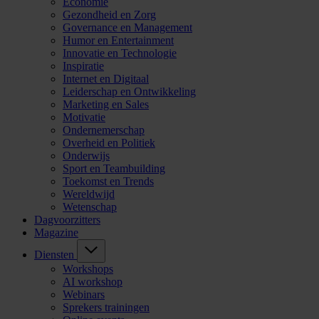
Economie
Gezondheid en Zorg
Governance en Management
Humor en Entertainment
Innovatie en Technologie
Inspiratie
Internet en Digitaal
Leiderschap en Ontwikkeling
Marketing en Sales
Motivatie
Ondernemerschap
Overheid en Politiek
Onderwijs
Sport en Teambuilding
Toekomst en Trends
Wereldwijd
Wetenschap
Dagvoorzitters
Magazine
Diensten
Workshops
AI workshop
Webinars
Sprekers trainingen