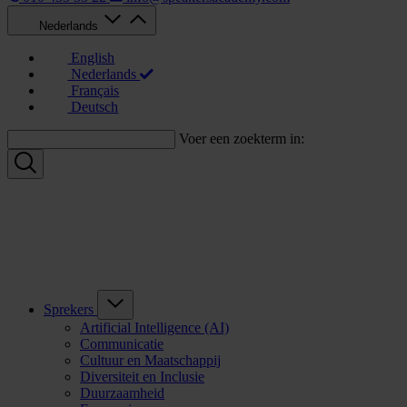
Nederlands
English
Nederlands
Français
Deutsch
Voer een zoekterm in:
Sprekers
Artificial Intelligence (AI)
Communicatie
Cultuur en Maatschappij
Diversiteit en Inclusie
Duurzaamheid