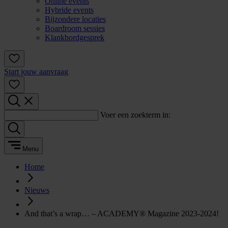
Online events
Hybride events
Bijzondere locaties
Boardroom sessies
Klankbordgesprek
Start jouw aanvraag
Voer een zoekterm in:
Menu
Home
Nieuws
And that’s a wrap… – ACADEMY® Magazine 2023-2024!