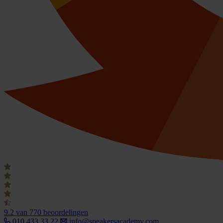
9.2
van 770 beoordelingen
010 433 33 22
info@speakersacademy.com