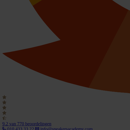
9.2
van 770 beoordelingen
010 433 33 22
info@speakersacademy.com