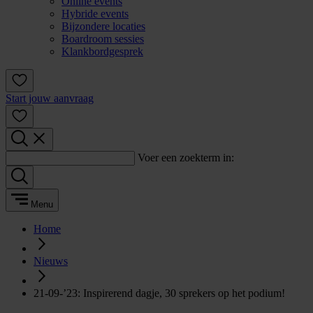
Online events
Hybride events
Bijzondere locaties
Boardroom sessies
Klankbordgesprek
Start jouw aanvraag
Voer een zoekterm in:
Menu
Home
Nieuws
21-09-’23: Inspirerend dagje, 30 sprekers op het podium!