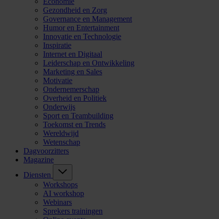
Economie
Gezondheid en Zorg
Governance en Management
Humor en Entertainment
Innovatie en Technologie
Inspiratie
Internet en Digitaal
Leiderschap en Ontwikkeling
Marketing en Sales
Motivatie
Ondernemerschap
Overheid en Politiek
Onderwijs
Sport en Teambuilding
Toekomst en Trends
Wereldwijd
Wetenschap
Dagvoorzitters
Magazine
Diensten
Workshops
AI workshop
Webinars
Sprekers trainingen