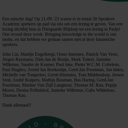
Een epische dag! Op 21-09-’23 waren er in totaal 30 Speakers
Academy sprekers op pad via ons om een lezing te geven. Van een
lezing dichtbij huis in Diergaarde Blijdorp tot een lezing in Parijs!
Ons record deze week. Bringing knowledge to the world is ons
motto, en dat hebben we gedaan samen met al deze fantastiche
sprekers.
John Lin, Martijn Engelbregt, Onno Innemee, Patrick Van Veen,
Jörgen Raymann, Dirk-Jan de Bruijn, Mark Tuitert, Janneke
Willemse, Sander de Kramer, Paul Iske, Pieter W.C.M. Cobelens,
Paul Hughes, Arend Jan Boekestijn, Gerd-Jan Poortman, Jan latten,
Michelle van Tongerloo, Gerrit Hiemstra, Tom Middendorp, Jeroen
Smit, André Kuipers, Mathijs Bouman, Bas Haring, Gerd-Jan
Poortman, Martine Van Zijll Langhout, Thomas M. Rau, Pepijn
Moors, Denise Pellinkhof, Janneke Willemse, Gabs Wildebras,
Thomas Rau.
Dank allemaal!!