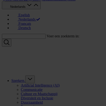
Nederlands
English
Nederlands
Français
Deutsch
Voer een zoekterm in:
Sprekers
Artificial Intelligence (AI)
Communicatie
Cultuur en Maatschappij
Diversiteit en Inclusie
Duurzaamheid