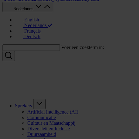
Nederlands
English
Nederlands
Français
Deutsch
Voer een zoekterm in:
Sprekers
Artificial Intelligence (AI)
Communicatie
Cultuur en Maatschappij
Diversiteit en Inclusie
Duurzaamheid