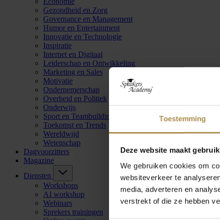
Economie
Gezondheid en Zorg
Governance en Management
Humor en Entertainment
Innovatie en Technologie
Inspiratie
Internet en Digitaal
Leiderschap en Ontwikkeling
Marketing en Sales
Motivatie
Ondernemerschap
Overheid en Politiek
Onderwijs
Sport en Teambuilding
Toestemming
Toekomst en Trends
Wereldwijd
Wetenschap
Deze website maakt gebruik
Dagvoorzitters
Magazine
We gebruiken cookies om cont
Diensten
websiteverkeer te analyseren
Workshops
media, adverteren en analys
AI workshop
verstrekt of die ze hebben v
Webinars
Sprekers trainingen