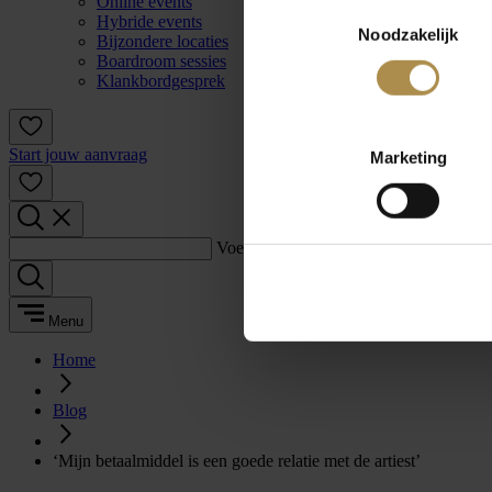
Online events
Toestemmingsselectie
Hybride events
Noodzakelijk
Bijzondere locaties
Boardroom sessies
Klankbordgesprek
Start jouw aanvraag
Marketing
Voer een zoekterm in:
Menu
Home
Blog
‘Mijn betaalmiddel is een goede relatie met de artiest’