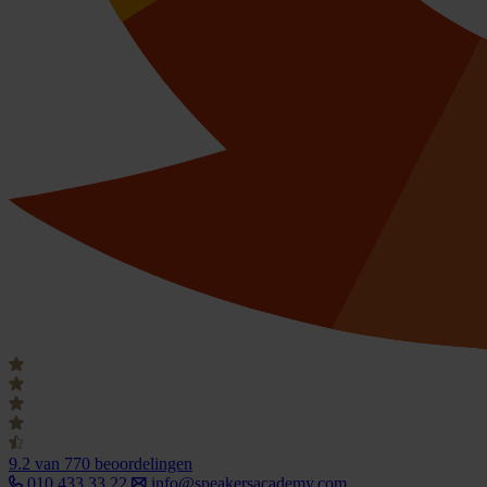
9.2
van 770 beoordelingen
010 433 33 22
info@speakersacademy.com