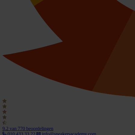
9.2
van 770 beoordelingen
010 433 33 22
info@speakersacademy.com