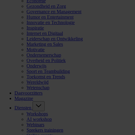
Economie
Gezondheid en Zorg
Governance en Management
Humor en Entertainment
Innovatie en Technologie
Inspiratie
Internet en Digitaal
Leiderschap en Ontwikkeling
Marketing en Sales
Motivatie
Ondernemerschap
Overheid en Politiek
Onderwijs
Sport en Teambuilding
Toekomst en Trends
Wereldwijd
Wetenschap
Dagvoorzitters
Magazine
Diensten
Workshops
AI workshop
Webinars
Sprekers trainingen