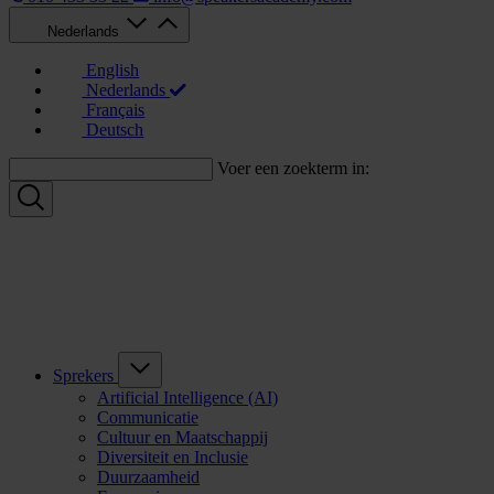
Nederlands
English
Nederlands
Français
Deutsch
Voer een zoekterm in:
Sprekers
Artificial Intelligence (AI)
Communicatie
Cultuur en Maatschappij
Diversiteit en Inclusie
Duurzaamheid