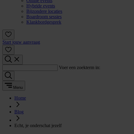
Online events
Hybride events
Bijzondere locaties
Boardroom sessies
Klankbordgesprek
Start jouw aanvraag
Voer een zoekterm in:
Menu
Home
Blog
Echt, je onderschat jezelf