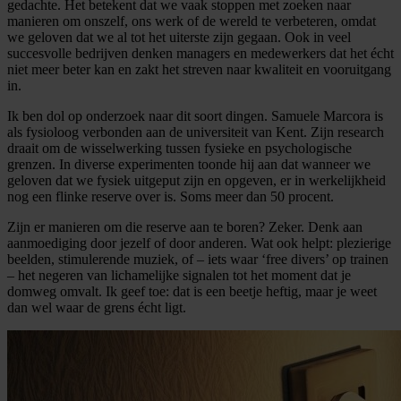
gedachte. Het betekent dat we vaak stoppen met zoeken naar
manieren om onszelf, ons werk of de wereld te verbeteren, omdat
we geloven dat we al tot het uiterste zijn gegaan. Ook in veel
succesvolle bedrijven denken managers en medewerkers dat het écht
niet meer beter kan en zakt het streven naar kwaliteit en vooruitgang
in.
Ik ben dol op onderzoek naar dit soort dingen. Samuele Marcora is
als fysioloog verbonden aan de universiteit van Kent. Zijn research
draait om de wisselwerking tussen fysieke en psychologische
grenzen. In diverse experimenten toonde hij aan dat wanneer we
geloven dat we fysiek uitgeput zijn en opgeven, er in werkelijkheid
nog een flinke reserve over is. Soms meer dan 50 procent.
Zijn er manieren om die reserve aan te boren? Zeker. Denk aan
aanmoediging door jezelf of door anderen. Wat ook helpt: plezierige
beelden, stimulerende muziek, of – iets waar ‘free divers’ op trainen
– het negeren van lichamelijke signalen tot het moment dat je
domweg omvalt. Ik geef toe: dat is een beetje heftig, maar je weet
dan wel waar de grens écht ligt.