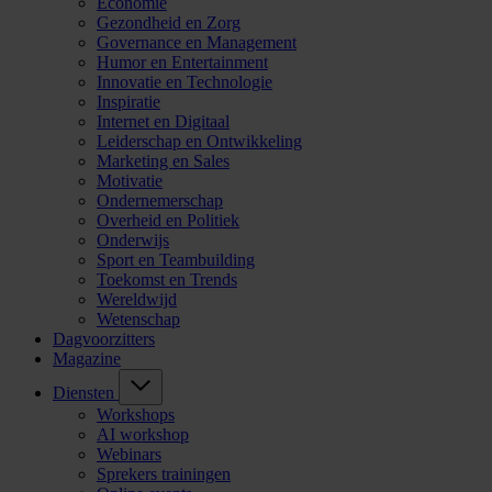
Economie
Gezondheid en Zorg
Governance en Management
Humor en Entertainment
Innovatie en Technologie
Inspiratie
Internet en Digitaal
Leiderschap en Ontwikkeling
Marketing en Sales
Motivatie
Ondernemerschap
Overheid en Politiek
Onderwijs
Sport en Teambuilding
Toekomst en Trends
Wereldwijd
Wetenschap
Dagvoorzitters
Magazine
Diensten
Workshops
AI workshop
Webinars
Sprekers trainingen