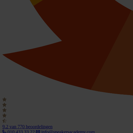
9.2
van 770 beoordelingen
010 433 33 22
info@speakersacademy.com