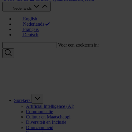
Nederlands
English
Nederlands
Français
Deutsch
Voer een zoekterm in:
Sprekers
Artificial Intelligence (AI)
Communicatie
Cultuur en Maatschappij
Diversiteit en Inclusie
Duurzaamheid