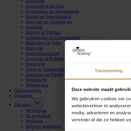
Economie
Gezondheid en Zorg
Governance en Management
Humor en Entertainment
Innovatie en Technologie
Inspiratie
Internet en Digitaal
Leiderschap en Ontwikkeling
Marketing en Sales
Motivatie
Ondernemerschap
Overheid en Politiek
Onderwijs
Sport en Teambuilding
Toestemming
Toekomst en Trends
Wereldwijd
Wetenschap
Deze website maakt gebruik
Dagvoorzitters
Magazine
We gebruiken cookies om cont
Diensten
websiteverkeer te analyseren
Workshops
media, adverteren en analys
AI workshop
verstrekt of die ze hebben v
Webinars
Sprekers trainingen