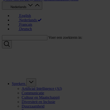
Nederlands
English
Nederlands
Français
Deutsch
Voer een zoekterm in:
Sprekers
Artificial Intelligence (AI)
Communicatie
Cultuur en Maatschappij
Diversiteit en Inclusie
Duurzaamheid