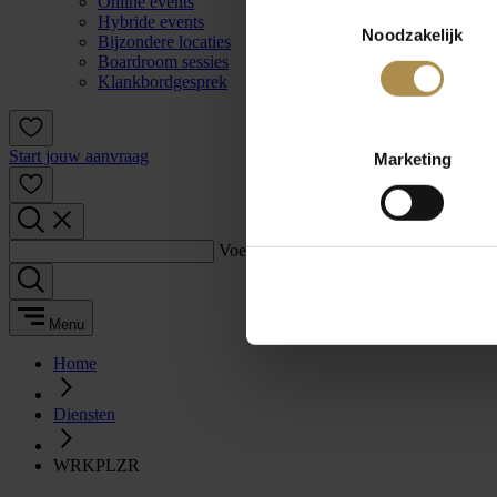
Online events
Toestemmingsselectie
Hybride events
Noodzakelijk
Bijzondere locaties
Boardroom sessies
Klankbordgesprek
Start jouw aanvraag
Marketing
Voer een zoekterm in:
Menu
Home
Diensten
WRKPLZR