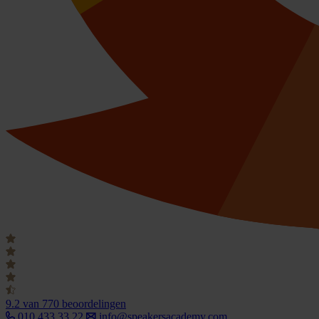
9.2
van 770 beoordelingen
010 433 33 22
info@speakersacademy.com