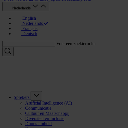
Nederlands
English
Nederlands
Français
Deutsch
Voer een zoekterm in:
Sprekers
Artificial Intelligence (AI)
Communicatie
Cultuur en Maatschappij
Diversiteit en Inclusie
Duurzaamheid