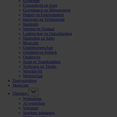
Economie
Gezondheid en Zorg
Governance en Management
Humor en Entertainment
Innovatie en Technologie
Inspiratie
Internet en Digitaal
Leiderschap en Ontwikkeling
Marketing en Sales
Motivatie
Ondernemerschap
Overheid en Politiek
Onderwijs
Sport en Teambuilding
Toekomst en Trends
Wereldwijd
Wetenschap
Dagvoorzitters
Magazine
Diensten
Workshops
AI workshop
Webinars
Sprekers trainingen