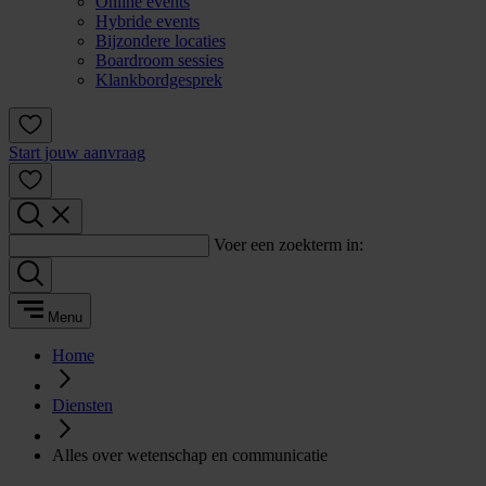
Online events
Hybride events
Bijzondere locaties
Boardroom sessies
Klankbordgesprek
Start jouw aanvraag
Voer een zoekterm in:
Menu
Home
Diensten
Alles over wetenschap en communicatie