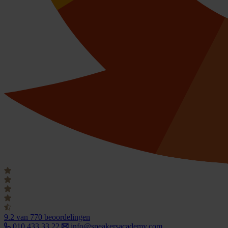
9.2
van 770 beoordelingen
010 433 33 22
info@speakersacademy.com