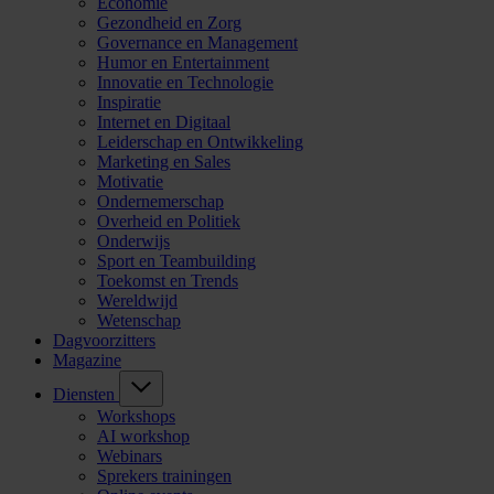
Economie
Gezondheid en Zorg
Governance en Management
Humor en Entertainment
Innovatie en Technologie
Inspiratie
Internet en Digitaal
Leiderschap en Ontwikkeling
Marketing en Sales
Motivatie
Ondernemerschap
Overheid en Politiek
Onderwijs
Sport en Teambuilding
Toekomst en Trends
Wereldwijd
Wetenschap
Dagvoorzitters
Magazine
Diensten
Workshops
AI workshop
Webinars
Sprekers trainingen