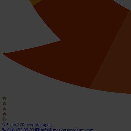
9.2
van 770 beoordelingen
010 433 33 22
info@speakersacademy.com