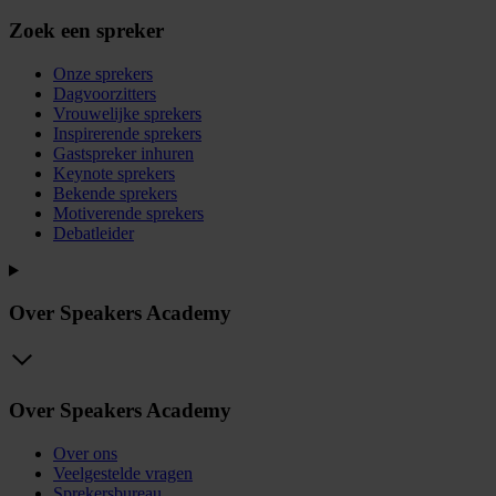
Zoek een spreker
Onze sprekers
Dagvoorzitters
Vrouwelijke sprekers
Inspirerende sprekers
Gastspreker inhuren
Keynote sprekers
Bekende sprekers
Motiverende sprekers
Debatleider
Over Speakers Academy
Over Speakers Academy
Over ons
Veelgestelde vragen
Sprekersbureau