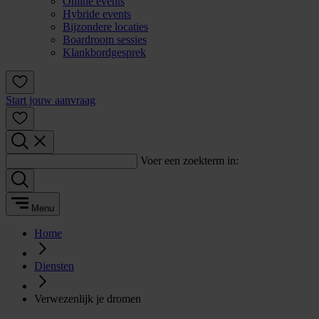
Online events
Hybride events
Bijzondere locaties
Boardroom sessies
Klankbordgesprek
Start jouw aanvraag
Voer een zoekterm in:
Menu
Home
Diensten
Verwezenlijk je dromen