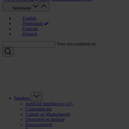
Nederlands
English
Nederlands
Français
Deutsch
Voer een zoekterm in:
Sprekers
Artificial Intelligence (AI)
Communicatie
Cultuur en Maatschappij
Diversiteit en Inclusie
Duurzaamheid