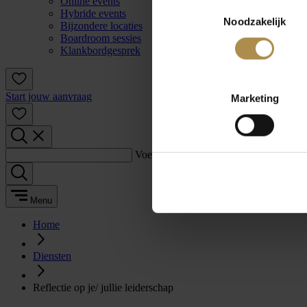
Online events
Toestemmingsselectie
Hybride events
Noodzakelijk
Bijzondere locaties
Boardroom sessies
Klankbordgesprek
Start jouw aanvraag
Marketing
Voer een zoekterm in:
Menu
Home
Diensten
Reflectie op je/ jullie leiderschap