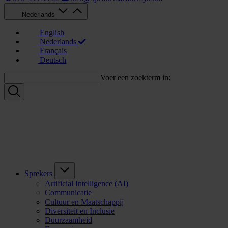
Nederlands
English
Nederlands
Français
Deutsch
Voer een zoekterm in:
Sprekers
Artificial Intelligence (AI)
Communicatie
Cultuur en Maatschappij
Diversiteit en Inclusie
Duurzaamheid