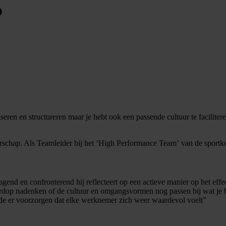
p
niseren en structureren maar je hebt ook een passende cultuur te facili
derschap. Als Teamleider bij het ‘High Performance Team’ van de spo
d en confronterend hij reflecteert op een actieve manier op het effect
ardop nadenken of de cultuur en omgangsvormen nog passen bij wat je be
de er voorzorgen dat elke werknemer zich weer waardevol voelt”