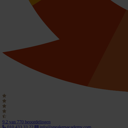
9.2
van 770 beoordelingen
010 433 33 22
info@speakersacademy.com