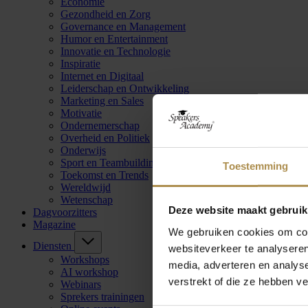
Economie
Gezondheid en Zorg
Governance en Management
Humor en Entertainment
Innovatie en Technologie
Inspiratie
Internet en Digitaal
Leiderschap en Ontwikkeling
Marketing en Sales
Motivatie
Ondernemerschap
Overheid en Politiek
Onderwijs
Sport en Teambuilding
Toestemming
Toekomst en Trends
Wereldwijd
Wetenschap
Deze website maakt gebruik
Dagvoorzitters
Magazine
We gebruiken cookies om cont
Diensten
websiteverkeer te analyseren
Workshops
media, adverteren en analys
AI workshop
verstrekt of die ze hebben v
Webinars
Sprekers trainingen