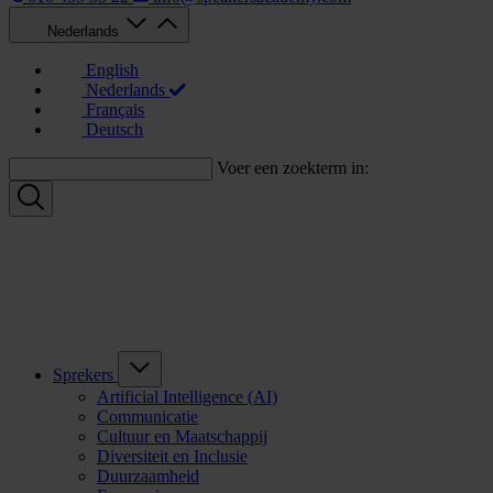
Nederlands
English
Nederlands
Français
Deutsch
Voer een zoekterm in:
Sprekers
Artificial Intelligence (AI)
Communicatie
Cultuur en Maatschappij
Diversiteit en Inclusie
Duurzaamheid