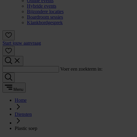
Online events
Hybride events
Bijzondere locaties
Boardroom sessies
Klankbordgesprek
Start jouw aanvraag
Voer een zoekterm in:
Menu
Home
Diensten
Plastic soep