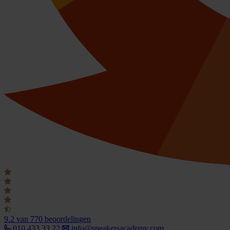
9.2
van 770 beoordelingen
010 433 33 22
info@speakersacademy.com