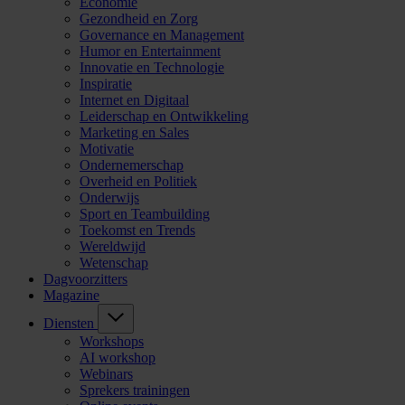
Economie
Gezondheid en Zorg
Governance en Management
Humor en Entertainment
Innovatie en Technologie
Inspiratie
Internet en Digitaal
Leiderschap en Ontwikkeling
Marketing en Sales
Motivatie
Ondernemerschap
Overheid en Politiek
Onderwijs
Sport en Teambuilding
Toekomst en Trends
Wereldwijd
Wetenschap
Dagvoorzitters
Magazine
Diensten
Workshops
AI workshop
Webinars
Sprekers trainingen