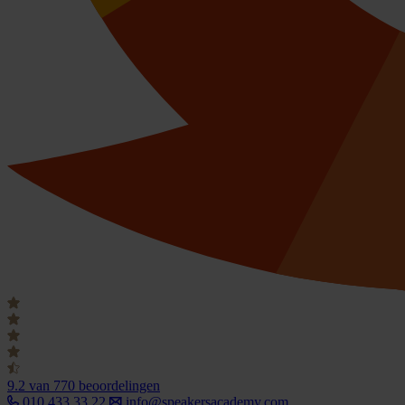
9.2
van 770 beoordelingen
010 433 33 22
info@speakersacademy.com