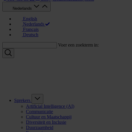
Nederlands
English
Nederlands
Français
Deutsch
Voer een zoekterm in:
Sprekers
Artificial Intelligence (AI)
Communicatie
Cultuur en Maatschappij
Diversiteit en Inclusie
Duurzaamheid