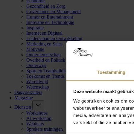
Economie
Gezondheid en Zorg
Governance en Management
Humor en Entertainment
Innovatie en Technologie
Inspiratie
Internet en Digitaal
Leiderschap en Ontwikkeling
Marketing en Sales
Motivatie
Ondernemerschap
Overheid en Politiek
Onderwijs
Sport en Teambuilding
Toestemming
Toekomst en Trends
Wereldwijd
Wetenschap
Deze website maakt gebruik
Dagvoorzitters
Magazine
We gebruiken cookies om cont
Diensten
websiteverkeer te analyseren
Workshops
media, adverteren en analys
AI workshop
verstrekt of die ze hebben v
Webinars
Sprekers trainingen