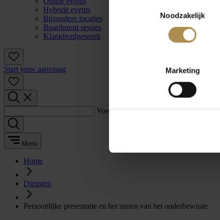
Online events
Toestemmingsselectie
Hybride events
Noodzakelijk
Bijzondere locaties
Boardroom sessies
Klankbordgesprek
Start jouw aanvraag
Marketing
Voer een zoekterm in:
Menu
Home
Diensten
Persoonlijke presentatie en het sturen van het onderbewuste