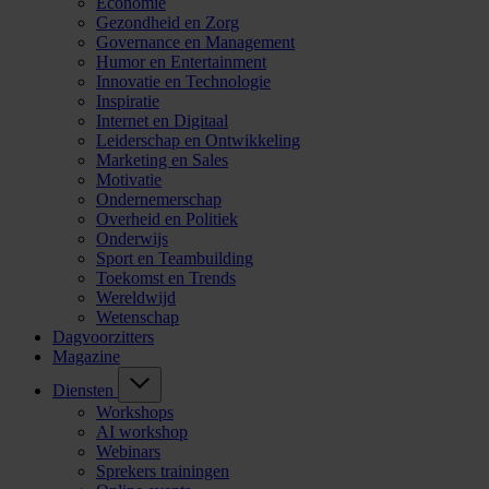
Economie
Gezondheid en Zorg
Governance en Management
Humor en Entertainment
Innovatie en Technologie
Inspiratie
Internet en Digitaal
Leiderschap en Ontwikkeling
Marketing en Sales
Motivatie
Ondernemerschap
Overheid en Politiek
Onderwijs
Sport en Teambuilding
Toekomst en Trends
Wereldwijd
Wetenschap
Dagvoorzitters
Magazine
Diensten
Workshops
AI workshop
Webinars
Sprekers trainingen