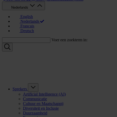
Nederlands
English
Nederlands
Français
Deutsch
Voer een zoekterm in:
Sprekers
Artificial Intelligence (AI)
Communicatie
Cultuur en Maatschappij
Diversiteit en Inclusie
Duurzaamheid