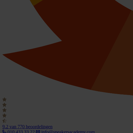
9.2
van 770 beoordelingen
010 433 33 22
info@speakersacademy.com