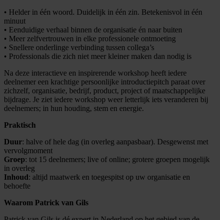
• Helder in één woord. Duidelijk in één zin. Betekenisvol in één
minuut
• Eenduidige verhaal binnen de organisatie én naar buiten
• Meer zelfvertrouwen in elke professionele ontmoeting
• Snellere onderlinge verbinding tussen collega’s
• Professionals die zich niet meer kleiner maken dan nodig is
Na deze interactieve en inspirerende workshop heeft iedere
deelnemer een krachtige persoonlijke introductiepitch paraat over
zichzelf, organisatie, bedrijf, product, project of maatschappelijke
bijdrage. Je ziet iedere workshop weer letterlijk iets veranderen bij
deelnemers; in hun houding, stem en energie.
Praktisch
Duur
: halve of hele dag (in overleg aanpasbaar). Desgewenst met
vervolgmoment
Groep
: tot 15 deelnemers; live of online; grotere groepen mogelijk
in overleg
Inhoud
: altijd maatwerk en toegespitst op uw organisatie en
behoefte
Waarom Patrick van Gils
Patrick van Gils is dé expert in Nederland op het gebied van de