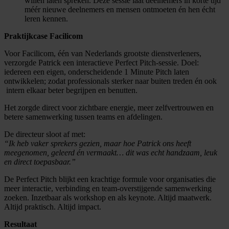
willen laten spreken. Deze sessie laat deelnemers in korte tijd
méér nieuwe deelnemers en mensen ontmoeten én hen écht
leren kennen.
Praktijkcase Facilicom
Voor Facilicom, één van Nederlands grootste dienstverleners,
verzorgde Patrick een interactieve Perfect Pitch-sessie. Doel:
iedereen een eigen, onderscheidende 1 Minute Pitch laten
ontwikkelen; zodat professionals sterker naar buiten treden én ook
intern elkaar beter begrijpen en benutten.
Het zorgde direct voor zichtbare energie, meer zelfvertrouwen en
betere samenwerking tussen teams en afdelingen.
De directeur sloot af met:
“Ik heb vaker sprekers gezien, maar hoe Patrick ons heeft
meegenomen, geleerd én vermaakt… dit was echt handzaam, leuk
en direct toepasbaar.”
De Perfect Pitch blijkt een krachtige formule voor organisaties die
meer interactie, verbinding en team-overstijgende samenwerking
zoeken. Inzetbaar als workshop en als keynote. Altijd maatwerk.
Altijd praktisch. Altijd impact.
Resultaat