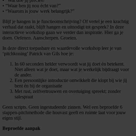
• “Wat doe jij precies?”
• “Waar ben jij nou écht van?”
• “Waarom is jouw werk belangrijk?”
Blijf je hangen in je functieomschrijving? Of vertel je een krachtig
verhaal dat raakt, blijft hangen en uitnodigt tot gesprek? In deze
interactieve workshop gaan we verder dan inspiratie. Hier ga je
doen. Oefenen. Aanscherpen. Groeien.
In deze direct toepasbare en waardevolle workshop leer je van
‘pitchkoning’ Patrick van Gils hoe je:
In 60 seconden helder verwoordt wat jij doet én betekent.
Niet alleen wat je doet, maar wat je werkelijk bijdraagt voor
de ander.
Een persoonlijke introductie ontwikkelt die klopt bij wie jij
bent én bij de organisatie
Met rust, zelfvertrouwen en overtuiging spreekt; zonder
salespraat
Geen scripts. Geen ingestudeerde zinnen. Wel een beproefde 6
stappen-pitchmethode die houvast geeft en ruimte laat voor jouw
eigen stijl.
Beproefde aanpak