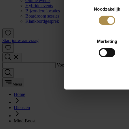
Online events
Toestemmingsselectie
Hybride events
Noodzakelijk
Bijzondere locaties
Boardroom sessies
Klankbordgesprek
Start jouw aanvraag
Marketing
Voer een zoekterm in:
Menu
Home
Diensten
Mind Boost