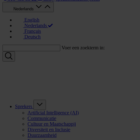
Nederlands
English
Nederlands
Français
Deutsch
Voer een zoekterm in:
Sprekers
Artificial Intelligence (AI)
Communicatie
Cultuur en Maatschappij
Diversiteit en Inclusie
Duurzaamheid