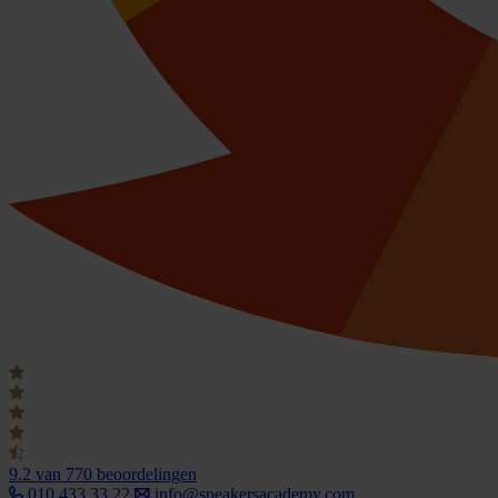
9.2
van 770 beoordelingen
010 433 33 22
info@speakersacademy.com