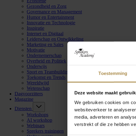
Economie
Gezondheid en Zorg
Governance en Management
Humor en Entertainment
Innovatie en Technologie
Inspiratie
Internet en Digitaal
Leiderschap en Ontwikkeling
Marketing en Sales
Motivatie
Ondernemerschap
Overheid en Politiek
Onderwijs
Sport en Teambuilding
Toestemming
Toekomst en Trends
Wereldwijd
Wetenschap
Deze website maakt gebruik
Dagvoorzitters
Magazine
We gebruiken cookies om cont
Diensten
websiteverkeer te analyseren
Workshops
media, adverteren en analys
AI workshop
verstrekt of die ze hebben v
Webinars
Sprekers trainingen