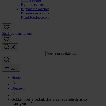
Online events
Hybride events
Bijzondere locaties
Boardroom sessies
Klankbordgesprek
Start jouw aanvraag
Voer een zoekterm in:
Menu
Home
Diensten
Gokken met je bedrijf: doe jij aan strategisch risico
management?