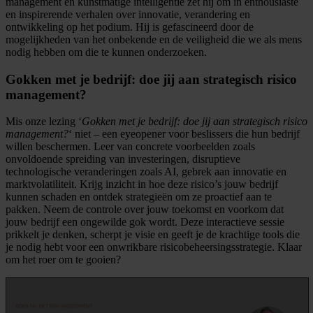
management en kunstmatige intelligentie zet hij om in enthousiaste
en inspirerende verhalen over innovatie, verandering en
ontwikkeling op het podium. Hij is gefascineerd door de
mogelijkheden van het onbekende en de veiligheid die we als mens
nodig hebben om die te kunnen onderzoeken.
Gokken met je bedrijf: doe jij aan strategisch risico
management?
Mis onze lezing ‘
Gokken met je bedrijf: doe jij aan strategisch risico
management?
‘ niet – een eyeopener voor beslissers die hun bedrijf
willen beschermen. Leer van concrete voorbeelden zoals
onvoldoende spreiding van investeringen, disruptieve
technologische veranderingen zoals AI, gebrek aan innovatie en
marktvolatiliteit. Krijg inzicht in hoe deze risico’s jouw bedrijf
kunnen schaden en ontdek strategieën om ze proactief aan te
pakken. Neem de controle over jouw toekomst en voorkom dat
jouw bedrijf een ongewilde gok wordt. Deze interactieve sessie
prikkelt je denken, scherpt je visie en geeft je de krachtige tools die
je nodig hebt voor een onwrikbare risicobeheersingsstrategie. Klaar
om het roer om te gooien?
View Workshop Gokken met je bedrijf…. on Beautiful.ai