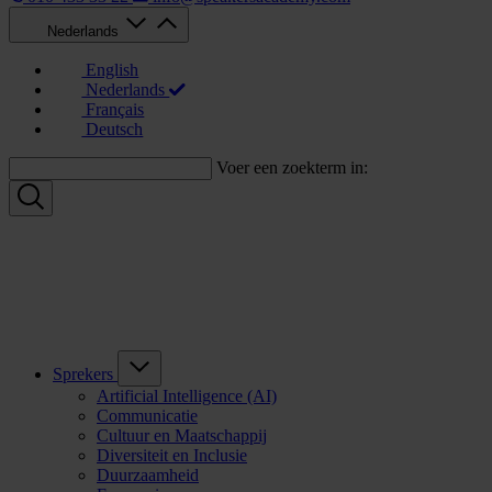
Nederlands
English
Nederlands
Français
Deutsch
Voer een zoekterm in:
Sprekers
Artificial Intelligence (AI)
Communicatie
Cultuur en Maatschappij
Diversiteit en Inclusie
Duurzaamheid