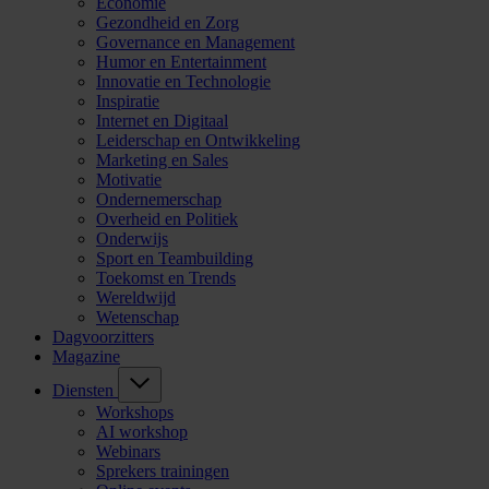
Economie
Gezondheid en Zorg
Governance en Management
Humor en Entertainment
Innovatie en Technologie
Inspiratie
Internet en Digitaal
Leiderschap en Ontwikkeling
Marketing en Sales
Motivatie
Ondernemerschap
Overheid en Politiek
Onderwijs
Sport en Teambuilding
Toekomst en Trends
Wereldwijd
Wetenschap
Dagvoorzitters
Magazine
Diensten
Workshops
AI workshop
Webinars
Sprekers trainingen