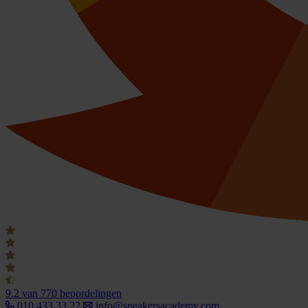
9.2
van 770 beoordelingen
010 433 33 22
info@speakersacademy.com