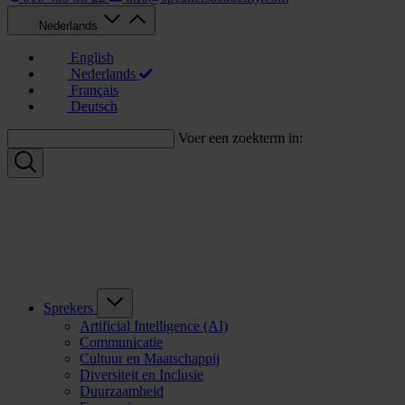
Nederlands
English
Nederlands
Français
Deutsch
Voer een zoekterm in:
Sprekers
Artificial Intelligence (AI)
Communicatie
Cultuur en Maatschappij
Diversiteit en Inclusie
Duurzaamheid