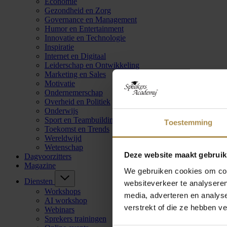
Economie
Gezondheid en Zorg
Governance en Management
Humor en Entertainment
Innovatie en Technologie
Inspiratie
Internet en Digitaal
Leiderschap en Ontwikkeling
Marketing en Sales
Motivatie
Ondernemerschap
Overheid en Politiek
Onderwijs
Sport en Teambuilding
Toestemming
Toekomst en Trends
Wereldwijd
Wetenschap
Deze website maakt gebruik
Dagvoorzitters
Magazine
We gebruiken cookies om cont
Diensten
websiteverkeer te analyseren
Workshops
media, adverteren en analys
AI workshop
verstrekt of die ze hebben v
Webinars
Sprekers trainingen