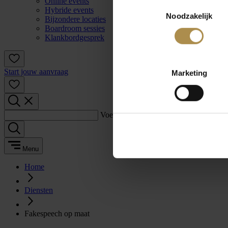
Online events
Toestemmingsselectie
Hybride events
Noodzakelijk
Bijzondere locaties
Boardroom sessies
Klankbordgesprek
Start jouw aanvraag
Marketing
Voer een zoekterm in:
Menu
Home
Diensten
Fakespeech op maat