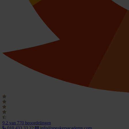
9.2
van 770 beoordelingen
010 433 33 22
info@speakersacademy.com