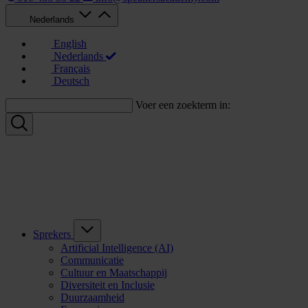
Nederlands
English
Nederlands
Français
Deutsch
Voer een zoekterm in:
Sprekers
Artificial Intelligence (AI)
Communicatie
Cultuur en Maatschappij
Diversiteit en Inclusie
Duurzaamheid