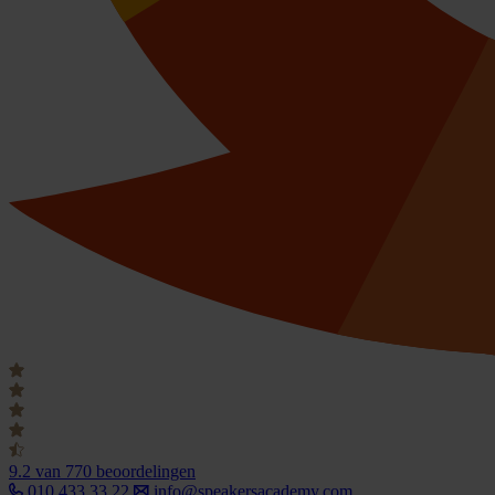
9.2
van 770 beoordelingen
010 433 33 22
info@speakersacademy.com