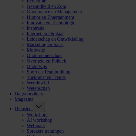
Economie
Gezondheid en Zorg
Governance en Management
Humor en Entertainment
Innovatie en Technologie
Inspiratie
Internet en Digitaal
Leiderschap en Ontwikkeling
Marketing en Sales
Motivatie
Ondernemerschap
Overheid en Politiek
Onderwijs
Sport en Teambuilding
Toekomst en Trends
Wereldwijd
Wetenschap
Dagvoorzitters
Magazine
Diensten
Workshops
AI workshop
Webinars
Sprekers trainingen