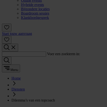
Online events
Hybride events
Bijzondere locaties
Boardroom sessies
Klankbordgesprek
Start jouw aanvraag
Voer een zoekterm in:
Menu
Home
Diensten
Dilemma’s van een topcoach