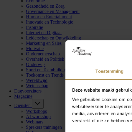
Economie
Gezondheid en Zorg
Governance en Management
Humor en Entertainment
Innovatie en Technologie
Inspiratie
Internet en Digitaal
Leiderschap en Ontwikkeling
Marketing en Sales
Motivatie
Ondernemerschap
Overheid en Politiek
Onderwijs
Sport en Teambuilding
Toestemming
Toekomst en Trends
Wereldwijd
Wetenschap
Deze website maakt gebruik
Dagvoorzitters
Magazine
We gebruiken cookies om cont
Diensten
websiteverkeer te analyseren
Workshops
media, adverteren en analys
AI workshop
verstrekt of die ze hebben v
Webinars
Sprekers trainingen