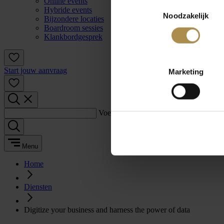
Online events
Toestemmingsselectie
Hybride events
Noodzakelijk
Bijzondere locaties
Boardroom sessies
Klankbordgesprek
Start jouw aanvraag
Marketing
Voer een zoekterm in:
Menu
Home
Diensten
Digitize your business and harness the power of data