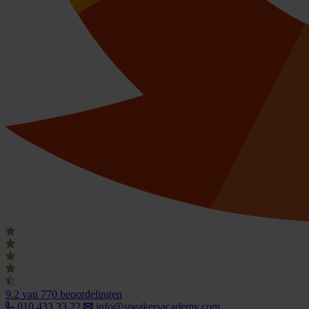
9.2
van 770 beoordelingen
010 433 33 22
info@speakersacademy.com