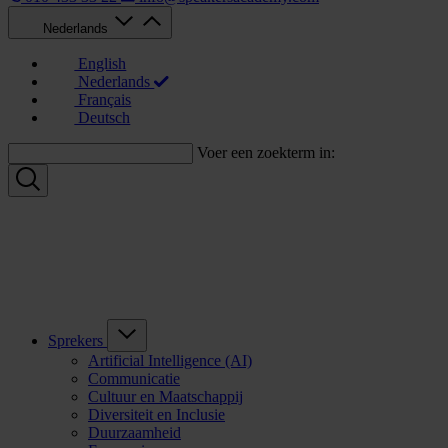
Nederlands
English
Nederlands
Français
Deutsch
Voer een zoekterm in:
Sprekers
Artificial Intelligence (AI)
Communicatie
Cultuur en Maatschappij
Diversiteit en Inclusie
Duurzaamheid