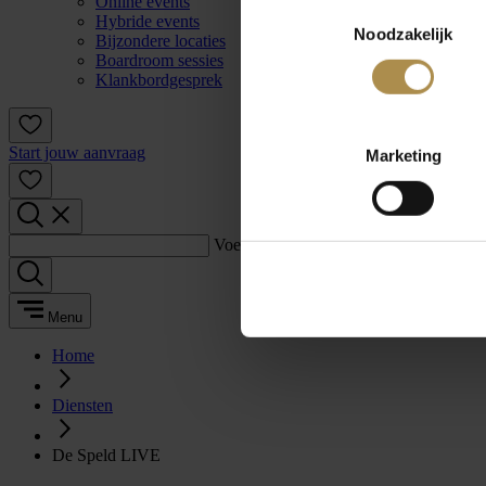
Online events
Toestemmingsselectie
Hybride events
Noodzakelijk
Bijzondere locaties
Boardroom sessies
Klankbordgesprek
Start jouw aanvraag
Marketing
Voer een zoekterm in:
Menu
Home
Diensten
De Speld LIVE