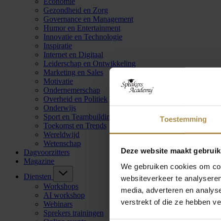
Economie
Gezondheid en Zorg
Governance en Management
Humor en Entertainment
Innovatie en Technologie
Inspiratie
Internet en Digitaal
Leiderschap en Ontwikkeling
Marketing en Sales
Motivatie
Ondernemerschap
Overheid en Politiek
Onderwijs
Sport en Teambuilding
Toestemming
Toekomst en Trends
Wereldwijd
Wetenschap
Deze website maakt gebruik
Dagvoorzitters
Magazine
We gebruiken cookies om cont
Diensten
websiteverkeer te analyseren
Workshops
media, adverteren en analys
AI workshop
verstrekt of die ze hebben v
Webinars
Sprekers trainingen