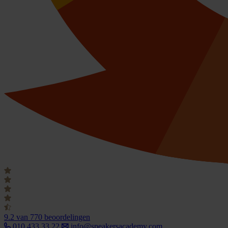
9.2
van 770 beoordelingen
010 433 33 22
info@speakersacademy.com