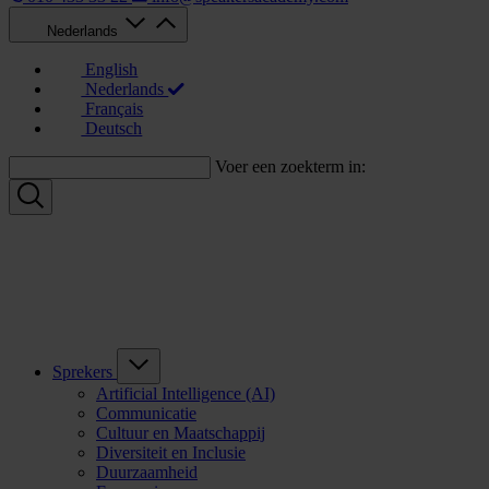
Nederlands
English
Nederlands
Français
Deutsch
Voer een zoekterm in:
Sprekers
Artificial Intelligence (AI)
Communicatie
Cultuur en Maatschappij
Diversiteit en Inclusie
Duurzaamheid