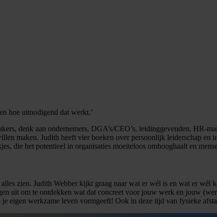
 en hoe uitnodigend dat werkt.’
makers, denk aan ondernemers, DGA’s/CEO’s, leidinggevenden, HR-mana
illen maken. Judith heeft vier boeken over persoonlijk leiderschap en i
es, die het potentieel in organisaties moeiteloos omhooghaalt en mens
 alles zien. Judith Webber kijkt graag naar wat er wél is en wat er wél
agen uit om te ontdekken wat dat concreet voor jouw werk en jouw (werk)r
je eigen werkzame leven vormgeeft! Ook in deze tijd van fysieke afstand,