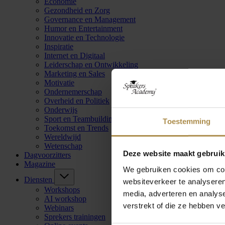
Economie
Gezondheid en Zorg
Governance en Management
Humor en Entertainment
Innovatie en Technologie
Inspiratie
Internet en Digitaal
Leiderschap en Ontwikkeling
Marketing en Sales
Motivatie
Ondernemerschap
Overheid en Politiek
Onderwijs
Sport en Teambuilding
Toestemming
Toekomst en Trends
Wereldwijd
Wetenschap
Deze website maakt gebruik
Dagvoorzitters
Magazine
We gebruiken cookies om cont
Diensten
websiteverkeer te analyseren
Workshops
media, adverteren en analys
AI workshop
verstrekt of die ze hebben v
Webinars
Sprekers trainingen