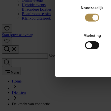
Online events
Toestemmingsselectie
Hybride events
Noodzakelijk
Bijzondere locaties
Boardroom sessies
Klankbordgesprek
Start jouw aanvraag
Marketing
Voer een zoekterm in:
Menu
Home
Diensten
De kracht van connectie