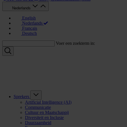
Nederlands
English
Nederlands
Français
Deutsch
Voer een zoekterm in:
Sprekers
Artificial Intelligence (AI)
Communicatie
Cultuur en Maatschappij
Diversiteit en Inclusie
Duurzaamheid