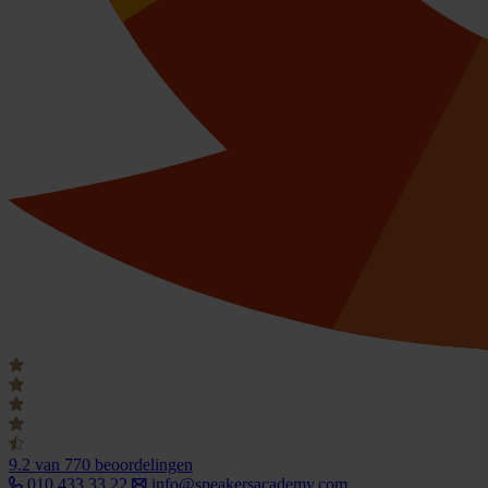
9.2
van 770 beoordelingen
010 433 33 22
info@speakersacademy.com