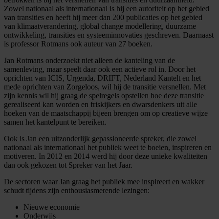
Zowel nationaal als internationaal is hij een autoriteit op het gebied
van transities en heeft hij meer dan 200 publicaties op het gebied
van klimaatverandering, global change modellering, duurzame
ontwikkeling, transities en systeeminnovaties geschreven. Daarnaast
is professor Rotmans ook auteur van 27 boeken.
Jan Rotmans onderzoekt niet alleen de kanteling van de
samenleving, maar speelt daar ook een actieve rol in. Door het
oprichten van ICIS, Urgenda, DRIFT, Nederland Kantelt en het
mede oprichten van Zorgeloos, wil hij de transitie versnellen. Met
zijn kennis wil hij graag de spelregels opstellen hoe deze transitie
gerealiseerd kan worden en friskijkers en dwarsdenkers uit alle
hoeken van de maatschappij bijeen brengen om op creatieve wijze
samen het kantelpunt te bereiken.
Ook is Jan een uitzonderlijk gepassioneerde spreker, die zowel
nationaal als internationaal het publiek weet te boeien, inspireren en
motiveren. In 2012 en 2014 werd hij door deze unieke kwaliteiten
dan ook gekozen tot Spreker van het Jaar.
De sectoren waar Jan graag het publiek mee inspireert en wakker
schudt tijdens zijn enthousiasmerende lezingen:
Nieuwe economie
Onderwijs