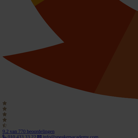
9.2
van 770 beoordelingen
010 433 33 22
info@speakersacademy.com