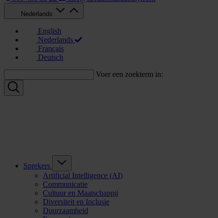
Nederlands
English
Nederlands
Français
Deutsch
Voer een zoekterm in:
Sprekers
Artificial Intelligence (AI)
Communicatie
Cultuur en Maatschappij
Diversiteit en Inclusie
Duurzaamheid