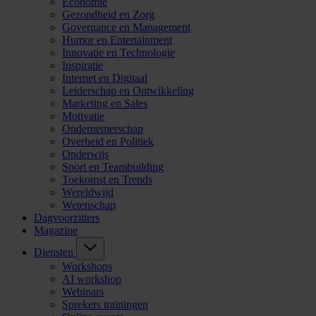
Economie
Gezondheid en Zorg
Governance en Management
Humor en Entertainment
Innovatie en Technologie
Inspiratie
Internet en Digitaal
Leiderschap en Ontwikkeling
Marketing en Sales
Motivatie
Ondernemerschap
Overheid en Politiek
Onderwijs
Sport en Teambuilding
Toekomst en Trends
Wereldwijd
Wetenschap
Dagvoorzitters
Magazine
Diensten
Workshops
AI workshop
Webinars
Sprekers trainingen