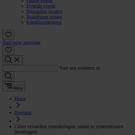
Online events
Hybride events
Bijzondere locaties
Boardroom sessies
Klankbordgesprek
Start jouw aanvraag
Voer een zoekterm in:
Menu
Home
Diensten
Crises versnellen veranderingen, omdat ze systeemfouten
blootleggen.