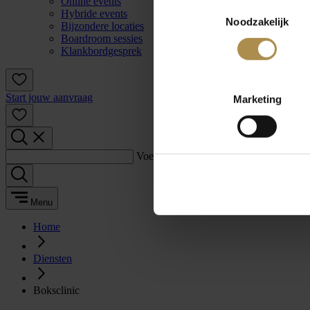
Online events
Toestemmingsselectie
Hybride events
Noodzakelijk
Bijzondere locaties
Boardroom sessies
Klankbordgesprek
Start jouw aanvraag
Marketing
Voer een zoekterm in:
Menu
Home
Diensten
Boksclinic