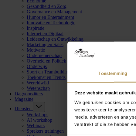
Economie
Gezondheid en Zorg
Governance en Management
Humor en Entertainment
Innovatie en Technologie
Inspiratie
Internet en Digitaal
Leiderschap en Ontwikkeling
Marketing en Sales
Motivatie
Ondernemerschap
Overheid en Politiek
Onderwijs
Sport en Teambuilding
Toestemming
Toekomst en Trends
Wereldwijd
Wetenschap
Deze website maakt gebruik
Dagvoorzitters
Magazine
We gebruiken cookies om cont
Diensten
websiteverkeer te analyseren
Workshops
media, adverteren en analys
AI workshop
verstrekt of die ze hebben v
Webinars
Sprekers trainingen