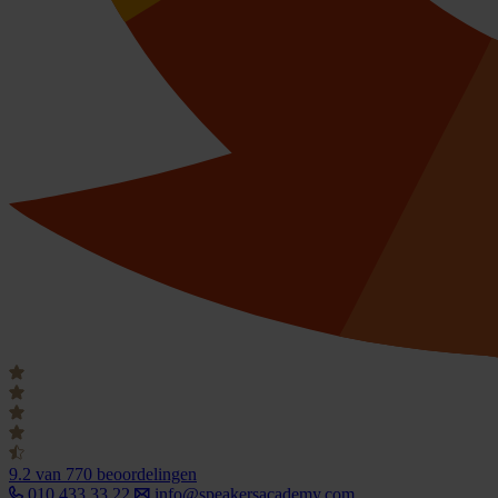
9.2
van 770 beoordelingen
010 433 33 22
info@speakersacademy.com