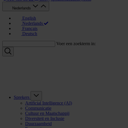
Nederlands
English
Nederlands
Français
Deutsch
Voer een zoekterm in:
Sprekers
Artificial Intelligence (AI)
Communicatie
Cultuur en Maatschappij
Diversiteit en Inclusie
Duurzaamheid