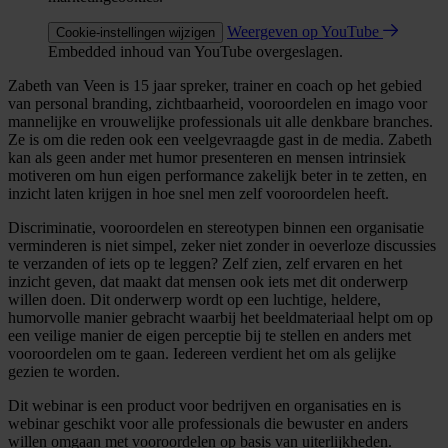
Weergeven op YouTube
Cookie-instellingen wijzigen
Embedded inhoud van YouTube overgeslagen.
Zabeth van Veen is 15 jaar spreker, trainer en coach op het gebied
van personal branding, zichtbaarheid, vooroordelen en imago voor
mannelijke en vrouwelijke professionals uit alle denkbare branches.
Ze is om die reden ook een veelgevraagde gast in de media. Zabeth
kan als geen ander met humor presenteren en mensen intrinsiek
motiveren om hun eigen performance zakelijk beter in te zetten, en
inzicht laten krijgen in hoe snel men zelf vooroordelen heeft.
Discriminatie, vooroordelen en stereotypen binnen een organisatie
verminderen is niet simpel, zeker niet zonder in oeverloze discussies
te verzanden of iets op te leggen? Zelf zien, zelf ervaren en het
inzicht geven, dat maakt dat mensen ook iets met dit onderwerp
willen doen. Dit onderwerp wordt op een luchtige, heldere,
humorvolle manier gebracht waarbij het beeldmateriaal helpt om op
een veilige manier de eigen perceptie bij te stellen en anders met
vooroordelen om te gaan. Iedereen verdient het om als gelijke
gezien te worden.
Dit webinar is een product voor bedrijven en organisaties en is
webinar geschikt voor alle professionals die bewuster en anders
willen omgaan met vooroordelen op basis van uiterlijkheden.