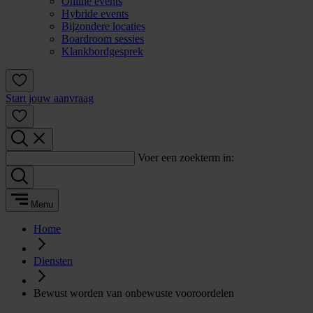
Online events
Hybride events
Bijzondere locaties
Boardroom sessies
Klankbordgesprek
Start jouw aanvraag
Voer een zoekterm in:
Menu
Home
Diensten
Bewust worden van onbewuste vooroordelen