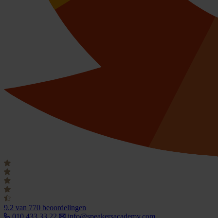
9.2
van 770 beoordelingen
010 433 33 22
info@speakersacademy.com