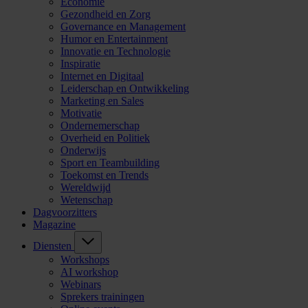
Economie
Gezondheid en Zorg
Governance en Management
Humor en Entertainment
Innovatie en Technologie
Inspiratie
Internet en Digitaal
Leiderschap en Ontwikkeling
Marketing en Sales
Motivatie
Ondernemerschap
Overheid en Politiek
Onderwijs
Sport en Teambuilding
Toekomst en Trends
Wereldwijd
Wetenschap
Dagvoorzitters
Magazine
Diensten
Workshops
AI workshop
Webinars
Sprekers trainingen