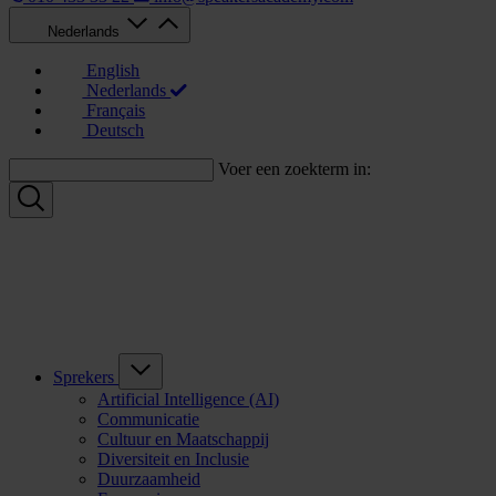
Nederlands
English
Nederlands
Français
Deutsch
Voer een zoekterm in:
Sprekers
Artificial Intelligence (AI)
Communicatie
Cultuur en Maatschappij
Diversiteit en Inclusie
Duurzaamheid