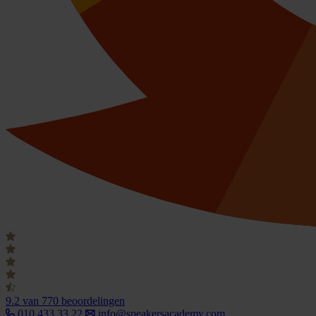
9.2
van 770 beoordelingen
010 433 33 22
info@speakersacademy.com