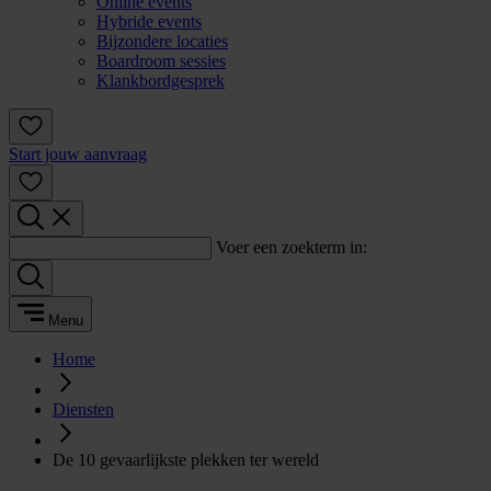
Online events
Hybride events
Bijzondere locaties
Boardroom sessies
Klankbordgesprek
Start jouw aanvraag
Voer een zoekterm in:
Menu
Home
Diensten
De 10 gevaarlijkste plekken ter wereld