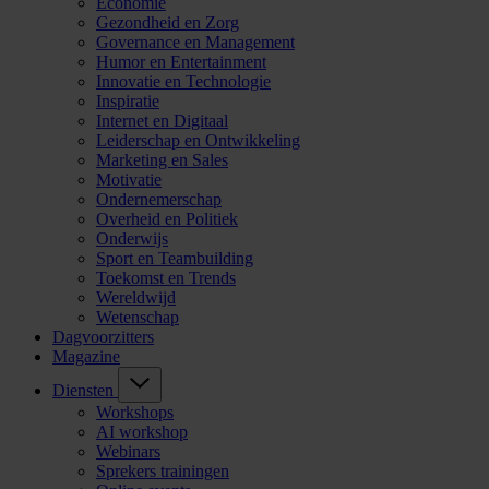
Economie
Gezondheid en Zorg
Governance en Management
Humor en Entertainment
Innovatie en Technologie
Inspiratie
Internet en Digitaal
Leiderschap en Ontwikkeling
Marketing en Sales
Motivatie
Ondernemerschap
Overheid en Politiek
Onderwijs
Sport en Teambuilding
Toekomst en Trends
Wereldwijd
Wetenschap
Dagvoorzitters
Magazine
Diensten
Workshops
AI workshop
Webinars
Sprekers trainingen