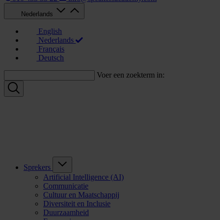
Nederlands
English
Nederlands
Français
Deutsch
Voer een zoekterm in:
Sprekers
Artificial Intelligence (AI)
Communicatie
Cultuur en Maatschappij
Diversiteit en Inclusie
Duurzaamheid