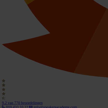
9.2
van 770 beoordelingen
010 433 33 22
info@speakersacademy.com