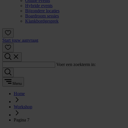
Online events
Hybride events
Bijzondere locaties
Boardroom sessies
Klankbordgesprek
Start jouw aanvraag
Voer een zoekterm in:
Menu
Home
Workshop
Pagina 7