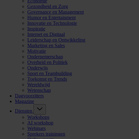
Economie
Gezondheid en Zorg
Governance en Management
Humor en Entertainment
Innovatie en Technologie
Inspiratie
Internet en Digitaal
Leiderschap en Ontwikkeling
Marketing en Sales
Motivatie
Ondernemerschap
Overheid en Politiek
Onderwijs
Sport en Teambuilding
Toekomst en Trends
Wereldwijd
Wetenschap
Dagvoorzitters
Magazine
Diensten
Workshops
AI workshop
Webinars
Sprekers trainingen