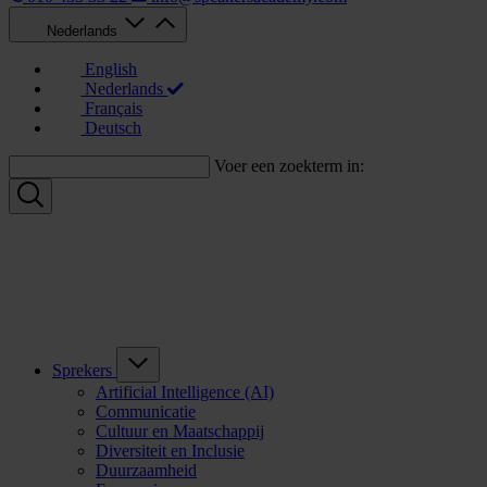
Nederlands
English
Nederlands
Français
Deutsch
Voer een zoekterm in:
Sprekers
Artificial Intelligence (AI)
Communicatie
Cultuur en Maatschappij
Diversiteit en Inclusie
Duurzaamheid