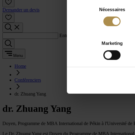
Sélection
Nécessaires
du
Demander un devis
consentement
Entrez un terme de recherche :
Marketing
Menu
Home
Conférenciers
dr. Zhuang Yang
dr. Zhuang Yang
Doyen, Programme de MBA International de Pékin à l'Université de 
Le Dr. Zhuang Yang est Doyen du Programme de MBA International d