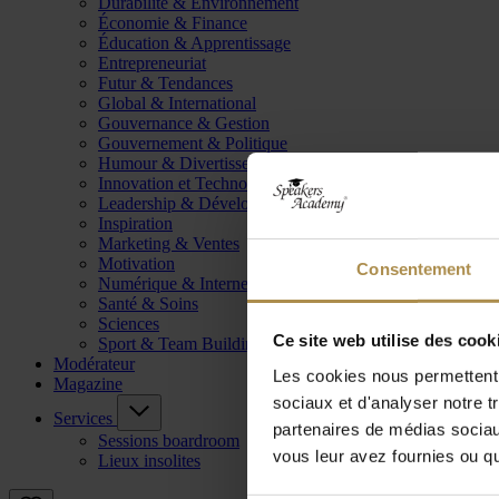
Durabilité & Environnement
Économie & Finance
Éducation & Apprentissage
Entrepreneuriat
Futur & Tendances
Global & International
Gouvernance & Gestion
Gouvernement & Politique
Humour & Divertissement
Innovation et Technologie
Leadership & Développement
Inspiration
Marketing & Ventes
Motivation
Consentement
Numérique & Internet
Santé & Soins
Sciences
Ce site web utilise des cook
Sport & Team Building
Modérateur
Les cookies nous permettent d
Magazine
sociaux et d'analyser notre t
Services
partenaires de médias sociaux
Sessions boardroom
vous leur avez fournies ou qu'
Lieux insolites