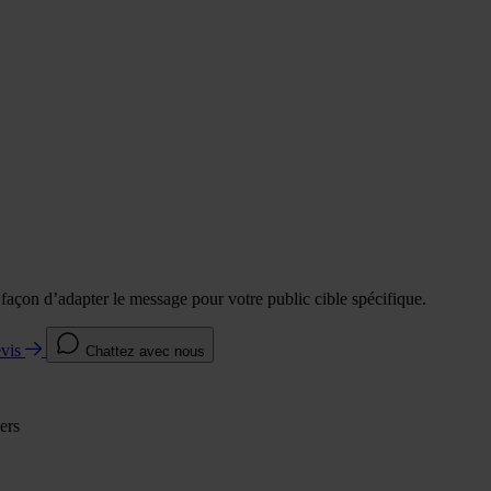
e façon d’adapter le message pour votre public cible spécifique.
evis
Chattez avec nous
ers