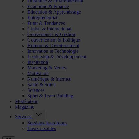
Durabilité & Environnement
Économie & Finance
Éducation & Apprentissage
Entrepreneuriat
Futur & Tendances
Global & International
Gouvernance & Gestion
Gouvernement & Politique
Humour & Divertissement
Innovation et Technologie
Leadership & Développement
Inspiration
Marketing & Ventes
Motivation
Numérique & Internet
Santé & Soins
Sciences
Sport & Team Building
Modérateur
Magazine
Services
Sessions boardroom
Lieux insolites