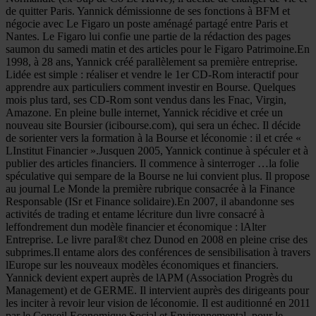
de quitter Paris. Yannick démissionne de ses fonctions à BFM et
négocie avec Le Figaro un poste aménagé partagé entre Paris et
Nantes. Le Figaro lui confie une partie de la rédaction des pages
saumon du samedi matin et des articles pour le Figaro Patrimoine.En
1998, à 28 ans, Yannick créé parallèlement sa première entreprise.
Lidée est simple : réaliser et vendre le 1er CD-Rom interactif pour
apprendre aux particuliers comment investir en Bourse. Quelques
mois plus tard, ses CD-Rom sont vendus dans les Fnac, Virgin,
Amazone. En pleine bulle internet, Yannick récidive et crée un
nouveau site Boursier (icibourse.com), qui sera un échec. Il décide
de sorienter vers la formation à la Bourse et léconomie : il et crée «
LInstitut Financier ».Jusquen 2005, Yannick continue à spéculer et à
publier des articles financiers. Il commence à sinterroger …la folie
spéculative qui sempare de la Bourse ne lui convient plus. Il propose
au journal Le Monde la première rubrique consacrée à la Finance
Responsable (ISr et Finance solidaire).En 2007, il abandonne ses
activités de trading et entame lécriture dun livre consacré à
leffondrement dun modèle financier et économique : lAlter
Entreprise. Le livre paraI®t chez Dunod en 2008 en pleine crise des
subprimes.Il entame alors des conférences de sensibilisation à travers
lEurope sur les nouveaux modèles économiques et financiers.
Yannick devient expert auprès de lAPM (Association Progrès du
Management) et de GERME. Il intervient auprès des dirigeants pour
les inciter à revoir leur vision de léconomie. Il est auditionné en 2011
par le Conseil Economique Social et Environnemental, pour le