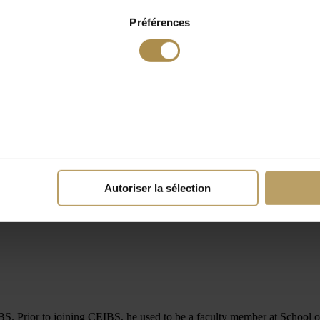
Préférences
Autoriser la sélection
S. Prior to joining CEIBS, he used to be a faculty member at School o