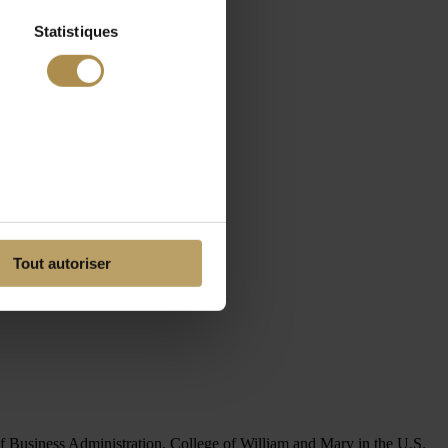
Statistiques
Tout autoriser
f Business Administration, College of William and Mary in the U.S.