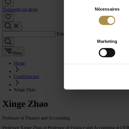
Sélection
Nécessaires
du
Demander un devis
consentement
Entrez un terme de recherche :
Marketing
Menu
Home
Conférenciers
Xinge Zhao
Xinge Zhao
Professor of Finance and Accounting
Professor Xinge Zhao is Professor of Finance and Accounting at CEIB