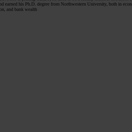
and earned his Ph.D. degree from Northwestern University, both in econ
ion, and bank wealth