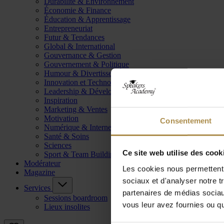
Durabilité & Environnement
Économie & Finance
Éducation & Apprentissage
Entrepreneuriat
Futur & Tendances
Global & International
Gouvernance & Gestion
Gouvernement & Politique
Humour & Divertissement
Innovation et Technologie
Leadership & Développement
Inspiration
Marketing & Ventes
Motivation
Consentement
Numérique & Internet
Santé & Soins
Sciences
Ce site web utilise des cook
Sport & Team Building
Modérateur
Les cookies nous permettent d
Magazine
sociaux et d'analyser notre t
Services
partenaires de médias sociaux
Sessions boardroom
vous leur avez fournies ou qu'
Lieux insolites