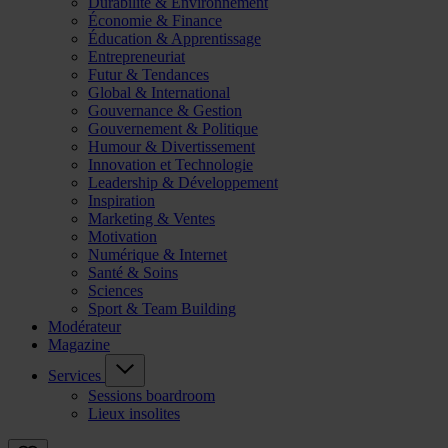
Durabilité & Environnement
Économie & Finance
Éducation & Apprentissage
Entrepreneuriat
Futur & Tendances
Global & International
Gouvernance & Gestion
Gouvernement & Politique
Humour & Divertissement
Innovation et Technologie
Leadership & Développement
Inspiration
Marketing & Ventes
Motivation
Numérique & Internet
Santé & Soins
Sciences
Sport & Team Building
Modérateur
Magazine
Services
Sessions boardroom
Lieux insolites