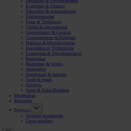
Durabilité & Environnement
Économie & Finance
Éducation & Apprentissage
Entrepreneuriat
Futur & Tendances
Global & International
Gouvernance & Gestion
Gouvernement & Politique
Humour & Divertissement
Innovation et Technologie
Leadership & Développement
Inspiration
Marketing & Ventes
Motivation
Numérique & Internet
Santé & Soins
Sciences
Sport & Team Building
Modérateur
Magazine
Services
Sessions boardroom
Lieux insolites